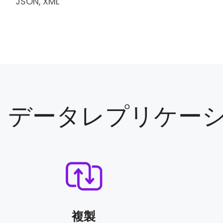
JSON, XML
データレプリケー
複製