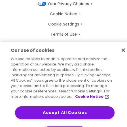
Your Privacy Choices
Cookie Notice
Cookie Settings
Terms of Use
Trademarks
Our use of cookies
Legal Entities
We use cookies to enable, optimize and analyze the
operation of our website. We may also share
Legal Agreements
information collected by cookies with third parties,
including for advertising purposes. By clicking “Accept
All Cookies”, you agree to the placement of cookies on
your device and to this data processing. To manage
your cookie preferences, select “Cookie Settings”. For
2026
© Precisely
more information, please see our
Cookie Notice
Sitemap
Accessibility Statement
Accept All Cookies