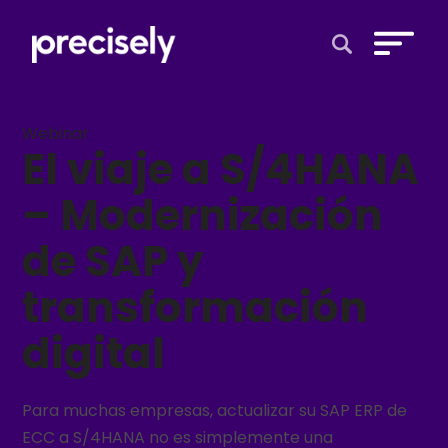
Open Search 
Webinar
El viaje a S/4HANA
– Modernización
de SAP y
transformación
digital
Para muchas empresas, actualizar su SAP ERP de
ECC a S/4HANA no es simplemente una