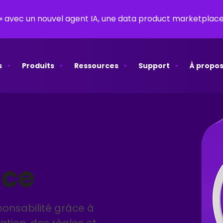
y » avec un nouvel agent IA, une data product marketpla
s
Produits
Ressources
Support
À propos
nce
ponsabilité grâce à