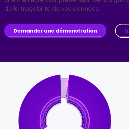
une meilleure compréhension de la signific
de la traçabilité de vos données.
Demander une démonstration
L