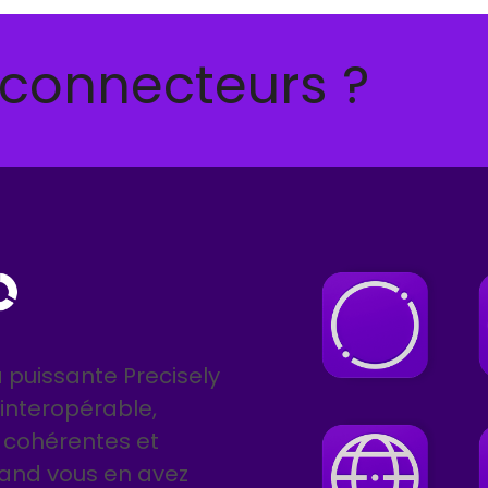
 connecteurs ?
 puissante Precisely
 interopérable,
 cohérentes et
uand vous en avez