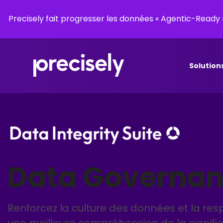
Precisely fait progresser les données « Agentic-Read
Solution
Data Governa
Renforcez la culture des données et la res