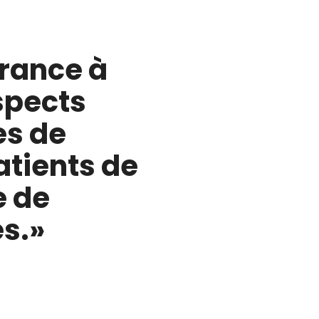
urance à
spects
es de
atients de
e de
s.»