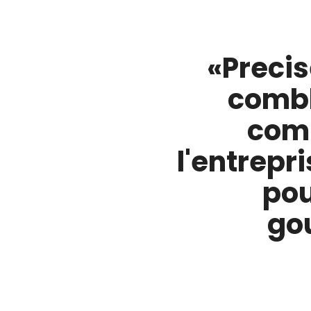
«Precis
combl
comm
l'entrepr
pou
go