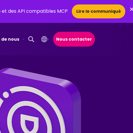
ce et des API compatibles MCP
Lire le communiqué
 de nous
Nous contacter
Open Search Popup