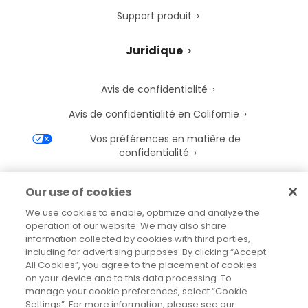
Support produit
Juridique
Avis de confidentialité
Avis de confidentialité en Californie
Vos préférences en matière de
confidentialité
Avis de cookies de Precisely
Our use of cookies
Paramètres des cookies
We use cookies to enable, optimize and analyze the
operation of our website. We may also share
Conditions d’utilisation
information collected by cookies with third parties,
Marques déposées
including for advertising purposes. By clicking “Accept
All Cookies”, you agree to the placement of cookies
Entités juridiques
on your device and to this data processing. To
manage your cookie preferences, select “Cookie
Accords juridiques
Settings”. For more information, please see our