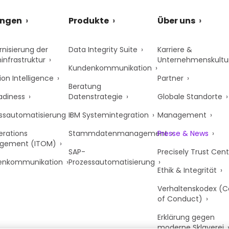
ungen
Produkte
Über uns
nisierung der
Data Integrity Suite
Karriere &
infrastruktur
Unternehmenskultu
Kundenkommunikation
ion Intelligence
Partner
Beratung
adiness
Datenstrategie
Globale Standorte
ssautomatisierung
IBM Systemintegration
Management
erations
Stammdatenmanagement
Presse & News
gement (ITOM)
SAP-
Precisely Trust Cent
enkommunikation
Prozessautomatisierung
Ethik & Integrität
Verhaltenskodex (
of Conduct)
Erklärung gegen
moderne Sklaverei