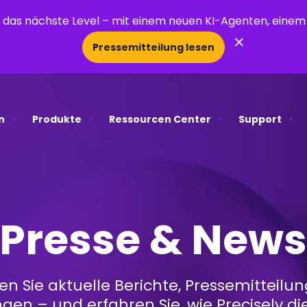
uf das nächste Level – mit einem neuen KI-Agenten, ein
×
Pressemitteilung lesen
n
Produkte
Ressourcen Center
Support
Presse & New
en Sie aktuelle Berichte, Pressemitteilu
gen – und erfahren Sie, wie Precisely d