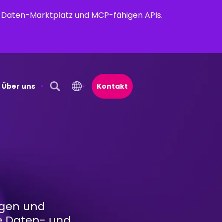
em Daten-Marktplatz und MCP-fähigen APIs.
Über uns
Kontakt
Open Search Popup
s
ngen und
ie Daten- und