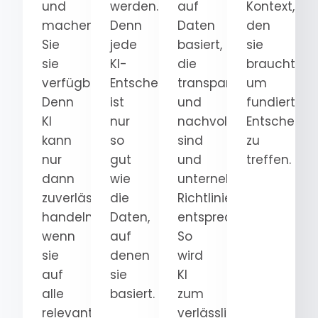
und
werden.
auf
Kontext,
machen
Denn
Daten
den
Sie
jede
basiert,
sie
sie
KI-
die
braucht,
verfügbar.
Entscheidung
transparent
um
Denn
ist
und
fundierte
KI
nur
nachvollziehbar
Entscheidu
kann
so
sind
zu
nur
gut
und
treffen.
dann
wie
unternehmensweiten
zuverlässig
die
Richtlinien
handeln,
Daten,
entsprechen.
wenn
auf
So
sie
denen
wird
auf
sie
KI
alle
basiert.
zum
relevanten
verlässlichen