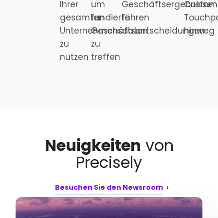
Ihrer
um
Geschäftsergebnissen
Custom
gesamten
fundierte
führen
Touchpo
Unternehmensdaten
Geschäftsentscheidungen
hinweg
zu
zu
nutzen
treffen
Neuigkeiten
von
Precisely
Besuchen Sie den Newsroom