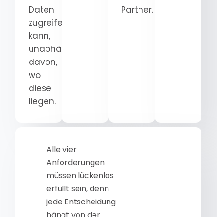
Daten
Partner.
zugreifen
kann,
unabhängig
davon,
wo
diese
liegen.
Alle vier
Anforderungen
müssen lückenlos
erfüllt sein, denn
jede Entscheidung
hängt von der