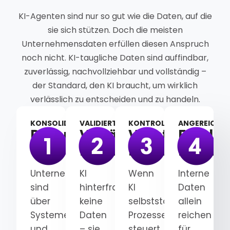
KI-Agenten sind nur so gut wie die Daten, auf die
sie sich stützen. Doch die meisten
Unternehmensdaten erfüllen diesen Anspruch
noch nicht. KI-taugliche Daten sind auffindbar,
zuverlässig, nachvollziehbar und vollständig –
der Standard, den KI braucht, um wirklich
verlässlich zu entscheiden und zu handeln.
KONSOLIDIERT
VALIDIERT
KONTROLLIERT
ANGEREICHER
Datensilos
Verlässliche
Vollständige
Fundier
auflösen
Datenbasis
Datentranspa
Datenk
Unternehmensdaten
KI
Wenn
Interne
sind
hinterfragt
KI
Daten
über
keine
selbstständig
allein
Systeme
Daten
Prozesse
reichen
und
– sie
steuert,
für