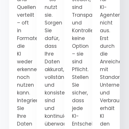
Quellen
nutzt
sind
KI-
verteilt
sie.
Transparenz
Agenten
– oft
Sorgen
und
nicht
in
Sie
Kontrolle
aus.
Formaten,
dafür,
keine
Erst
die
dass
Option
durch
KI
Ihre
– sie
die
weder
Daten
sind
Anreicheru
erkennen
akkurat,
Pflicht.
mit
noch
vollständig
Stellen
Standort-,
nutzen
und
Sie
Unternehm
kann.
konsistent
sicher,
und
Integrieren
sind
dass
Verbrauche
Sie
und
jede
erhält
Ihre
kontinuierlich
KI-
KI
Daten
überwacht
Entscheidung
den