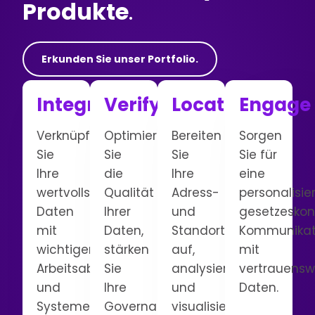
Produkte
.
Erkunden Sie unser Portfolio.
Integrate
Verify
Locate
Engage
Verknüpfen
Optimieren
Bereiten
Sorgen
Sie
Sie
Sie
Sie für
Ihre
die
Ihre
eine
wertvollsten
Qualität
Adress-
personalisier
Daten
Ihrer
und
gesetzesko
mit
Daten,
Standortdaten
Kommunikat
wichtigen
stärken
auf,
mit
Arbeitsabläufen
Sie
analysieren
vertrauensw
und
Ihre
und
Daten.
Systemen
Governance
visualisieren