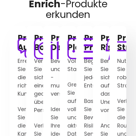
Enrich
-Produkte
erkunden
Precisely
Precisely
Precisely
Precisely
Precisely
Precisel
Prec
Audiences
Boundaries
Demographics
Places
Properties
Risks
Stre
Erreichen
Verschaffen
Bevölkerungsgruppen
Vollständige
Begründen
Bereiten
Nutzen
Sie
Sie
und
Standortdetails
Sie
Sie
Sie
die
sich
-
jede
sich
robust
Greifen
richtigen
eine
muster
Entscheidung
auf
Straße
Sie
Kunden
geografisch
verstehen
das
auf
Basieren
Verbes
übergreifende
Unerwartete
Verbessern
Identifizieren
vollständige
Sie
Sie
Perspektive
vor
Sie
Sie
und
Bewertungen,
die
die
Verbessern
Ihre
aktuelle
Risikomodelle,
Analysieren
Routen
Kampagnenleistung,
Sie
idealen
Daten
Serviceleistungen
Sie
und