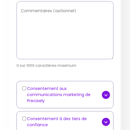
Commentaires (optionnel)
0 sur 1000 caractères maximum
Consentement aux
Marketing
communications marketing de
Communications
Precisely
[FACULTATIF] Oui, j'accepte de
recevoir des communications
Consentement à des tiers de
Third-
confiance
marketing telles que des
Party