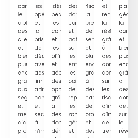
campagnes,
les
idéaux,
des
risque,
et
planifi
le
opérations
personnalisez
données
la
renforcez
géogra
ciblage
et
les
complètes
prestation
la
la
des
la
contacts
et
de
résilience
cartog
clients
prise
et
actuelles
services
grâce
et
et
de
les
sur
et
à
bien
bien
décision
offres
les
plus
des
plus
plus
avec
et
entreprises,
encore
données
encore
encore,
des
découvrez
les
grâce
complètes
grâce
grâce
limites
des
points
à
sur
à
aux
administratives,
opportunités
de
des
les
des
segments
communautaires
grâce
repère,
caractéristiques
risques
donné
et
et
à
les
de
d’incendie,
détaill
mesures
sectorielles
des
zones
propriété
d’inondation,
sur
d’audience
à
données
géographiques
et
de
le
programmatiques
n’importe
démographiques
et
des
tremblement
réseau