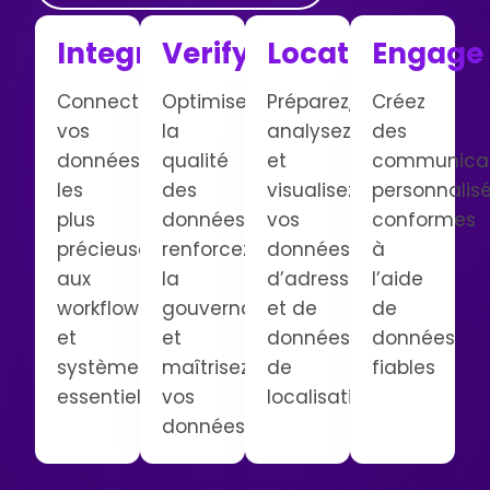
Integrate
Verify
Locate
Engage
Connectez
Optimisez
Préparez,
Créez
vos
la
analysez
des
données
qualité
et
communicat
les
des
visualisez
personnalis
plus
données,
vos
conformes
précieuses
renforcez
données
à
aux
la
d’adresses
l’aide
workflows
gouvernance
et de
de
et
et
données
données
systèmes
maîtrisez
de
fiables
essentiels
vos
localisation
données