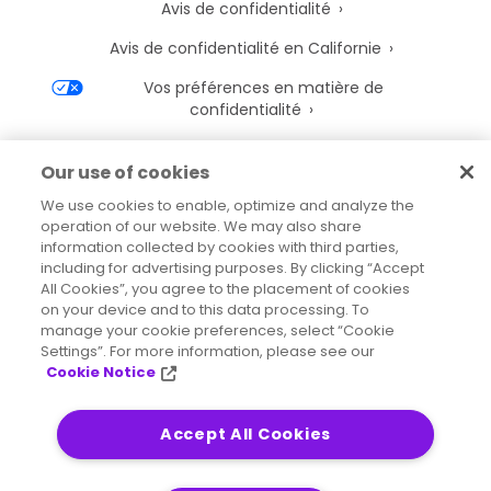
Avis de confidentialité
Avis de confidentialité en Californie
Vos préférences en matière de
confidentialité
Avis de cookies de Precisely
Our use of cookies
Paramètres des cookies
We use cookies to enable, optimize and analyze the
operation of our website. We may also share
Conditions d’utilisation
information collected by cookies with third parties,
Marques déposées
including for advertising purposes. By clicking “Accept
All Cookies”, you agree to the placement of cookies
Entités juridiques
on your device and to this data processing. To
manage your cookie preferences, select “Cookie
Accords juridiques
Settings”. For more information, please see our
Cookie Notice
Accept All Cookies
2026
© Precisely
Plan de site
Déclaration d’accessibilité