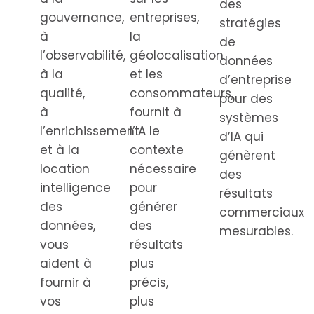
des
gouvernance,
entreprises,
stratégies
à
la
de
l’observabilité,
géolocalisation
données
à la
et les
d’entreprise
qualité,
consommateurs,
pour des
à
fournit à
systèmes
l’enrichissement
l’IA le
d’IA qui
et à la
contexte
génèrent
location
nécessaire
des
intelligence
pour
résultats
des
générer
commerciaux
données,
des
mesurables.
vous
résultats
aident à
plus
fournir à
précis,
vos
plus