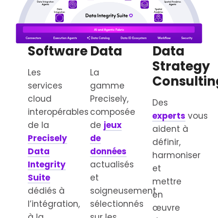
Software
Data
Data
Strategy
Les
La
Consultin
services
gamme
cloud
Precisely,
Des
interopérables
composée
experts
vous
de la
de
jeux
aident à
Precisely
de
définir,
Data
données
harmoniser
Integrity
actualisés
et
Suite
et
mettre
dédiés à
soigneusement
en
l’intégration,
sélectionnés
œuvre
à la
sur les