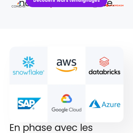
nous font confiance.
Découvrir leurs témoignages
En phase avec les