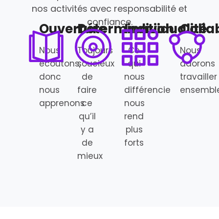
nos activités avec responsabilité et
confiance.
Ouverture
Détermination
Individualité
Colla
Nous
Toujours
Ce
Nous
écoutons,
soucieux
qui
adorons
donc
de
nous
travailler
nous
faire
différencie
ensembl
apprenons
ce
nous
qu’il
rend
y a
plus
de
forts
mieux