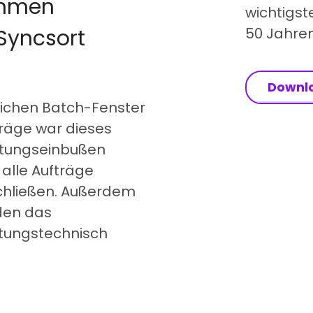
ehmen
wichtigst
Syncsort
50 Jahren
Downl
lichen Batch-Fenster
räge war dieses
stungseinbußen
 alle Aufträge
chließen. Außerdem
den das
ltungstechnisch