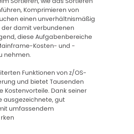
 Sortieren, wie das Sortieren
führen, Komprimieren von
ruchen einen unverhältnismäßig
d der damit verbundenen
egend, diese Aufgabenbereiche
 Mainframe-Kosten- und -
zu nehmen.
eiterten Funktionen von z/OS-
ierung und bietet Tausenden
 Kostenvorteile. Dank seiner
ne ausgezeichnete, gut
t mit umfassendem
arken