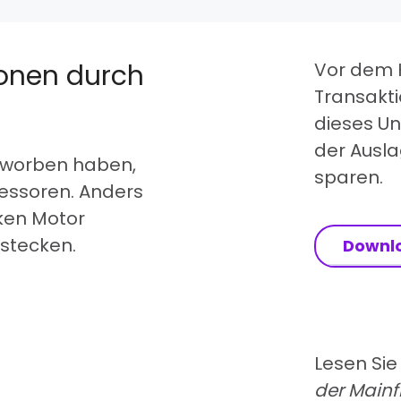
lionen durch
Vor dem 
Transakt
dieses Un
der Ausla
erworben haben,
sparen.
zessoren. Anders
rken Motor
 stecken.
Downl
Lesen Si
der Main