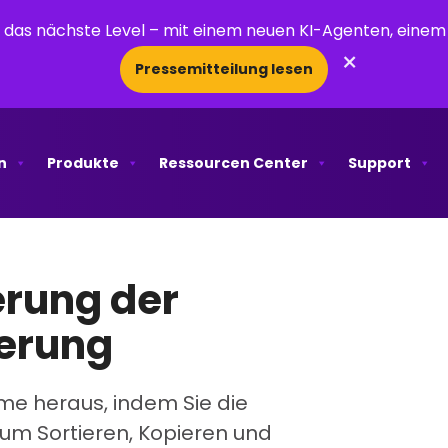
uf das nächste Level – mit einem neuen KI-Agenten, ein
×
Pressemitteilung lesen
n
Produkte
Ressourcen Center
Support
erung der
erung
e heraus, indem Sie die
 zum Sortieren, Kopieren und