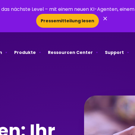
uf das nächste Level – mit einem neuen KI-Agenten, ein
×
Pressemitteilung lesen
n
Produkte
Ressourcen Center
Support
n: Ihr