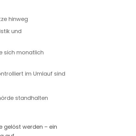
tze hinweg
stik und
ie sich monatlich
ntrolliert im Umlauf sind
hörde standhalten
e gelöst werden – ein
ng auf