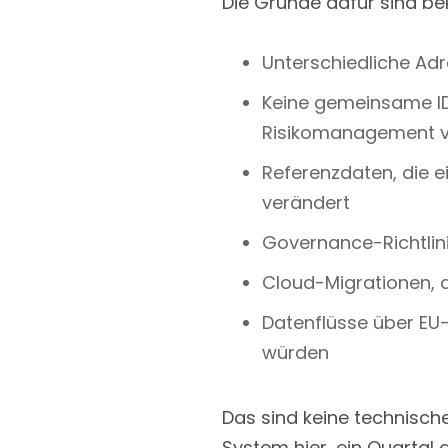
Die Gründe dafür sind be
Unterschiedliche Ad
Keine gemeinsame ID,
Risikomanagement v
Referenzdaten, die ei
verändert
Governance-Richtlini
Cloud-Migrationen, d
Datenflüsse über EU
würden
Das sind keine technische
System hier, ein Quartal 