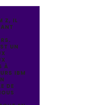
 Z, IL
TANT
É
RS.
EST UN
UX
UX
S À
EURS IBM
IN
LE DE
NOUS