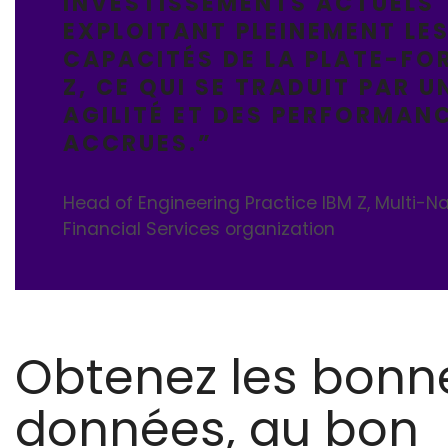
INVESTISSEMENTS ACTUELS 
EXPLOITANT PLEINEMENT LE
CAPACITÉS DE LA PLATE-FO
Z, CE QUI SE TRADUIT PAR U
AGILITÉ ET DES PERFORMAN
ACCRUES.”
Head of Engineering Practice IBM Z
, Multi-N
Financial Services organization
Obtenez les bonn
données, au bon