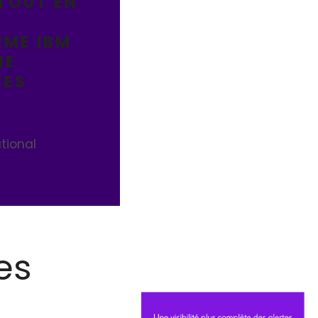
TOUT EN
S
RME IBM
NE
CES
ational
es