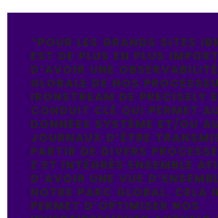
“POUR LES GRANDS SITES IBM
EST DE PLUS EN PLUS IMPOR
D’AVOIR UNE OBSERVABILIT
GLOBALE DE NOS PROCESSEU
IRONSTREAM DE PRECISELY 
CONDUIT CLÉ QUI PERMET A
DONNÉES SYSTÈME ET/OU A
JOURNAUX D’ÊTRE TRANSMI
PARTIR DE DIVERS PROCESS
Z ET INTÉGRÉS ENSEMBLE AF
D’AVOIR UNE VUE D’ENSEMB
NOTRE PARC GLOBAL. CELA 
PERMET D’OPTIMISER NOS