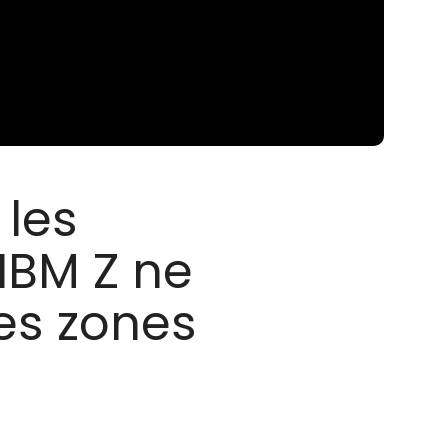
 les
 IBM Z ne
es zones
s