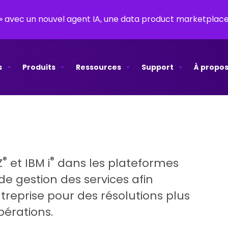
y » avec un nouvel agent IA, une data product marketpla
s
Produits
Ressources
Support
À propos
®
®
Z
et IBM i
dans les plateformes
de gestion des services afin
ntreprise pour des résolutions plus
pérations.