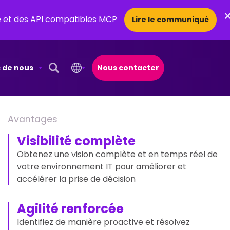
ce et des API compatibles MCP
Lire le communiqué
 de nous
Nous contacter
Open Search Popup
Avantages
Visibilité complète
Obtenez une vision complète et en temps réel de
votre environnement IT pour améliorer et
accélérer la prise de décision
Agilité renforcée
Identifiez de manière proactive et résolvez