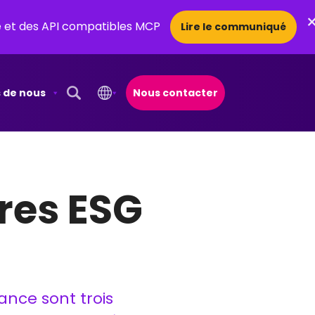
ce et des API compatibles MCP
Lire le communiqué
 de nous
Nous contacter
Open Search Popup
ères ESG
nce sont trois