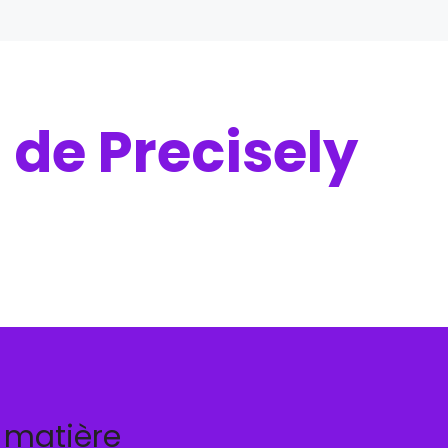
de Precisely
?
n matière