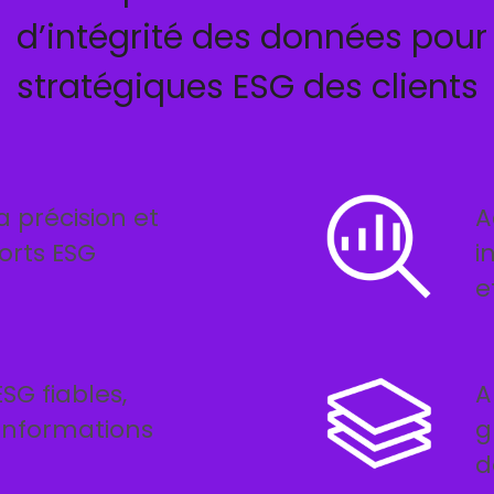
d’intégrité des données pour l
stratégiques ESG des clients
la précision et
A
orts ESG
i
e
SG fiables,
A
informations
g
d