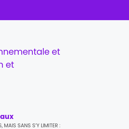
onnementale et
n et
iaux
, MAIS SANS S’Y LIMITER :