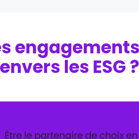
les engagements 
envers les ESG 
Être le partenaire de choix e