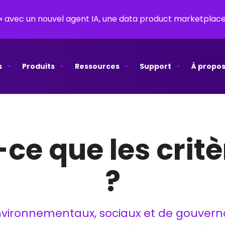
y » avec un nouvel agent IA, une data product marketpla
s
Produits
Ressources
Support
À propos
ce que les crit
?
nvironnementaux, sociaux et de gouverna