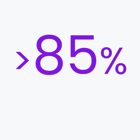
85
>
%