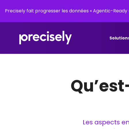
Precisely fait progresser les données « Agentic-Read
Solution
Qu’est-
Les aspects e