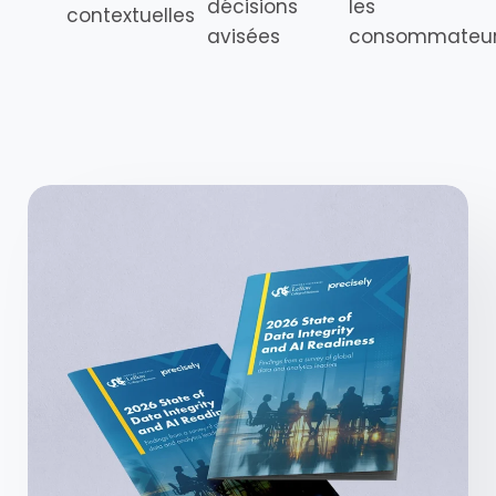
décisions
les
contextuelles
avisées
consommateu