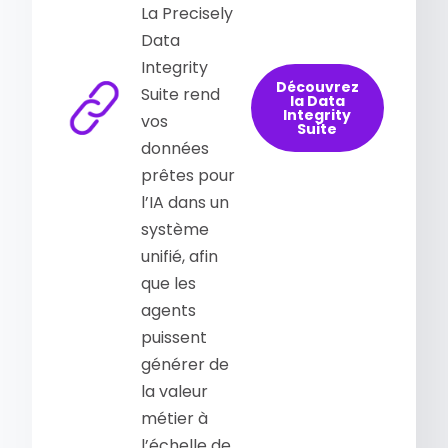
La Precisely
Data
Integrity
Découvrez
Suite rend
la Data
Integrity
vos
Suite
données
prêtes pour
l’IA dans un
système
unifié, afin
que les
agents
puissent
générer de
la valeur
métier à
l’échelle de