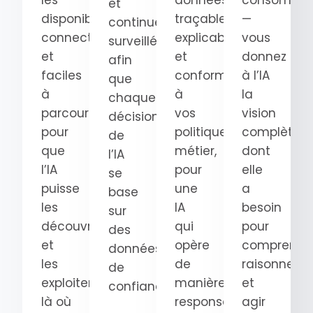
les
données
consomma
et
disponibles,
traçables,
—
continuellement
connectées
explicables
vous
surveillées
et
et
donnez
afin
faciles
conformes
à l’IA
que
à
à
la
chaque
parcourir
vos
vision
décision
pour
politiques
complète
de
que
métier,
dont
l’IA
l’IA
pour
elle
se
puisse
une
a
base
les
IA
besoin
sur
découvrir
qui
pour
des
et
opère
comprendre
données
les
de
raisonner
de
exploiter
manière
et
confiance.
là où
responsable.
agir