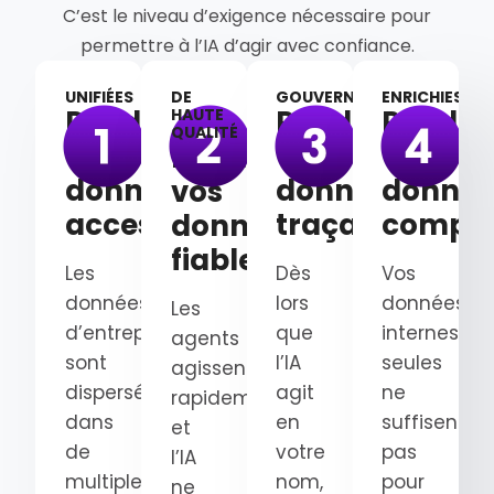
C’est le niveau d’exigence nécessaire pour
permettre à l’IA d’agir avec confiance.
UNIFIÉES
DE
GOUVERNÉES
ENRICHIES
Rendez
Rendez
Rendez
HAUTE
QUALITÉ
vos
vos
vos
Rendez
données
données
donnée
vos
accessibles
traçables
complè
données
fiables
Les
Dès
Vos
données
lors
données
Les
d’entreprise
que
internes
agents
sont
l’IA
seules
agissent
dispersées
agit
ne
rapidement
dans
en
suffisent
et
de
votre
pas
l’IA
multiples
nom,
pour
ne