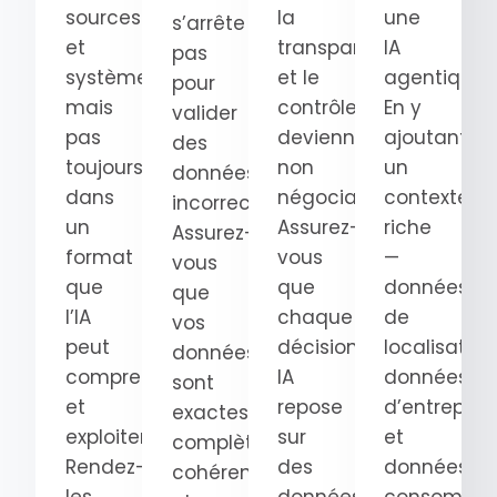
sources
la
une
s’arrête
et
transparence
IA
pas
systèmes,
et le
agentique.
pour
mais
contrôle
En y
valider
pas
deviennent
ajoutant
des
toujours
non
un
données
dans
négociables.
contexte
incorrectes.
un
Assurez-
riche
Assurez-
format
vous
—
vous
que
que
données
que
l’IA
chaque
de
vos
peut
décision
localisation
données
comprendre
IA
données
sont
et
repose
d’entrepris
exactes,
exploiter.
sur
et
complètes,
Rendez-
des
données
cohérentes