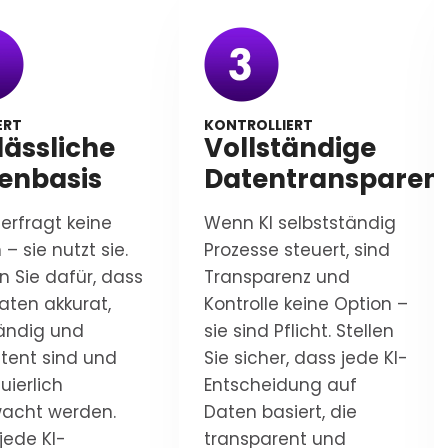
ERT
KONTROLLIERT
lässliche
Vollständige
enbasis
Datentransparen
terfragt keine
Wenn KI selbstständig
– sie nutzt sie.
Prozesse steuert, sind
n Sie dafür, dass
Transparenz und
Daten akkurat,
Kontrolle keine Option –
tändig und
sie sind Pflicht. Stellen
stent sind und
Sie sicher, dass jede KI-
uierlich
Entscheidung auf
acht werden.
Daten basiert, die
jede KI-
transparent und