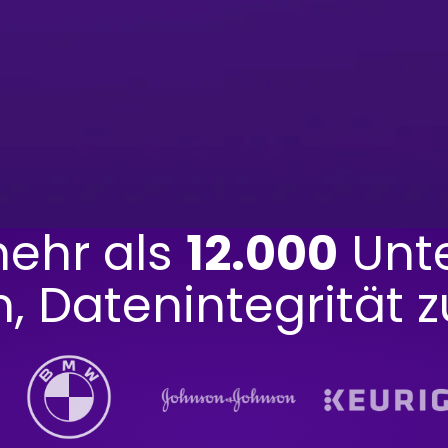
mehr als
12.000
Unt
 Datenintegrität z