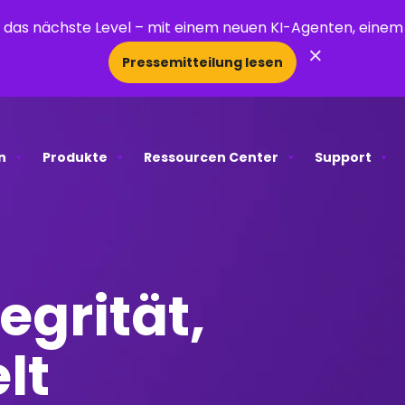
uf das nächste Level – mit einem neuen KI-Agenten, ein
×
Pressemitteilung lesen
n
Produkte
Ressourcen Center
Support
egrität,
lt