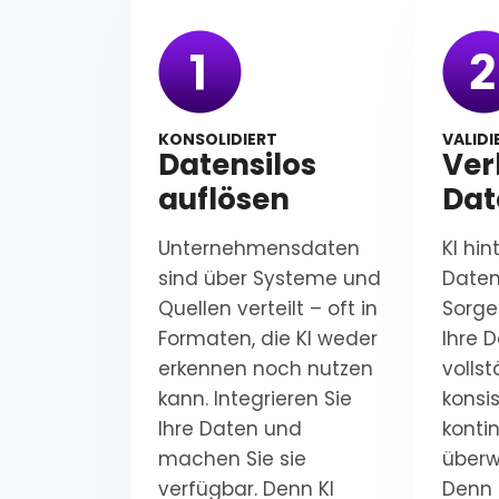
KONSOLIDIERT
VALIDI
Datensilos
Ver
auflösen
Dat
Unternehmensdaten
KI hin
sind über Systeme und
Daten 
Quellen verteilt – oft in
Sorge
Formaten, die KI weder
Ihre 
erkennen noch nutzen
volls
kann. Integrieren Sie
konsi
Ihre Daten und
kontin
machen Sie sie
überw
verfügbar. Denn KI
Denn 