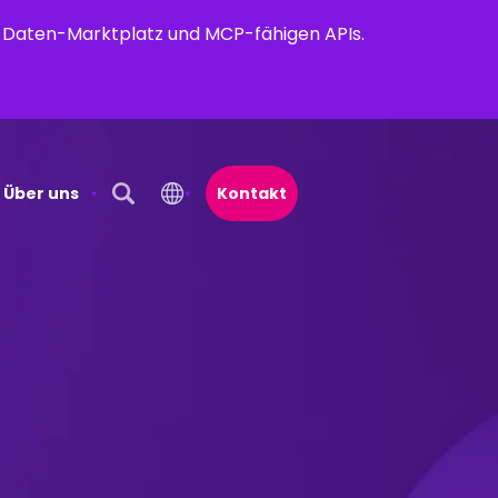
em Daten-Marktplatz und MCP-fähigen APIs.
Über uns
Kontakt
Open Search Popup