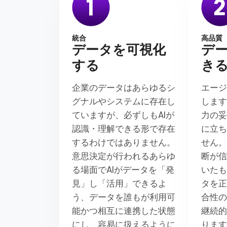
統合
高品質
データを可視化
デ
する
き
企業のデータはあらゆるシ
エー
グナルやシステムに存在し
します
ていますが、必ずしもAIが
力の
認識・理解できる形で存在
に立
するわけではありません。
せん。
意思決定が行われるあらゆ
断が
る場面でAIがデータを「発
いた
見」し「活用」できるよ
タを
う、データを誰もが利用可
合性
能かつ相互に連携した状態
継続
にし、容易に扱えるように
りま