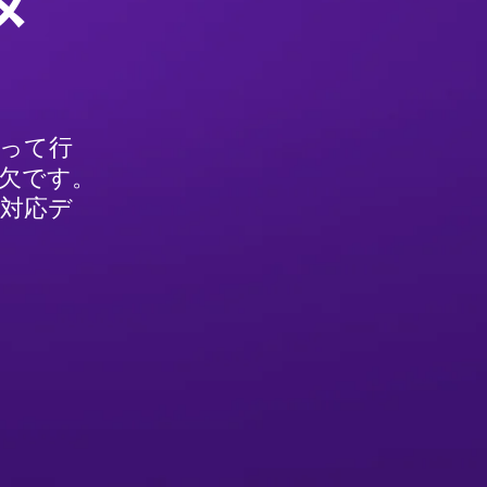
タ
持って行
欠です。
I対応デ