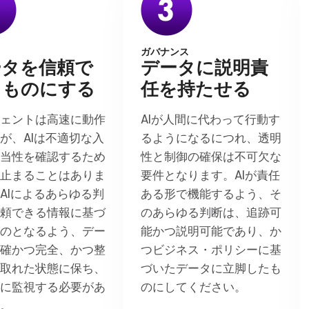
ガバナンス
ータを信頼で
データに説明責
るものにする
任を持たせる
ジェントは高速に動作
AIが人間に代わって行動す
が、AIは不適切な入
るようになるにつれ、透明
妥当性を確認するため
性と制御の確保は不可欠な
ち止まることはありま
要件となります。AIが責任
AIによるあらゆる判
ある形で機能するよう、そ
信頼できる情報に基づ
のあらゆる判断は、追跡可
ものとなるよう、デー
能かつ説明可能であり、か
正確かつ完全、かつ整
つビジネス・ポリシーに基
の取れた状態に保ち、
づいたデータに立脚したも
的に監視する必要があ
のにしてください。
す。