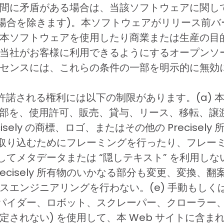
間に矛盾がある場合は、当該ソフトウェアに関し
る場合を除きます)。本ソフトウェアがリリース前
本ソフトウェアを使用したり商業または生産の目
当社がお客様に利用できるようにするオープンソ
センスには、これらの条件の一部を明示的に無効
される権利には以下の制限があります。(a) 本 Web
所有物の一部を、使用許可、販売、貸与、リース、移転
isely の商標、ロゴ、またはその他の Precise
を取り込むためにフレーミングを行ったり、フレーミ
使用してメタデータまたは “隠しテキスト” を利用しな
ecisely 所有物のいかなる部分も変更、変換、
スエンジニアリングを行わない。(e) 手動もしく
スパイダー、ロボット、スクレーパー、クローラー
されない) を使用して、本 Web サイトに含まれ