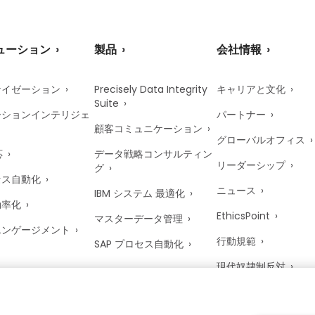
ューション
製品
会社情報
ナイゼーション
Precisely Data Integrity
キャリアと文化
Suite
ーションインテリジェ
パートナー
顧客コミュニケーション
グローバルオフィス
応
データ戦略コンサルティン
リーダーシップ
グ
セス自動化
ニュース
IBM システム 最適化
効率化
EthicsPoint
マスターデータ管理
エンゲージメント
行動規範
SAP プロセス自動化
現代奴隷制反対
英国における税務方針