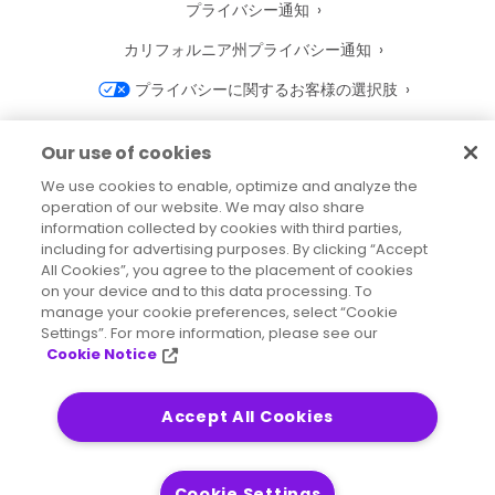
プライバシー通知
カリフォルニア州プライバシー通知
プライバシーに関するお客様の選択肢
Precisely Cookie 通知
Our use of cookies
Cookie 設定
We use cookies to enable, optimize and analyze the
operation of our website. We may also share
利用規約
information collected by cookies with third parties,
商標
including for advertising purposes. By clicking “Accept
All Cookies”, you agree to the placement of cookies
法人
on your device and to this data processing. To
manage your cookie preferences, select “Cookie
利用規約
Settings”. For more information, please see our
Cookie Notice
Accept All Cookies
2026
© Precisely
サイトマップ
アクセシビリティに関する声明
Cookie Settings