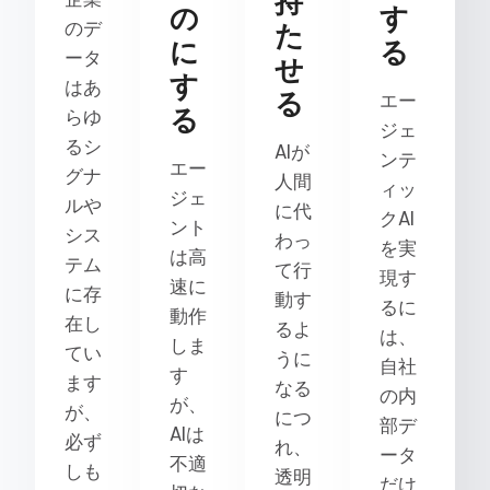
持
の
す
のデ
た
に
る
ータ
せ
す
はあ
る
エー
る
らゆ
ジェ
るシ
AIが
ンテ
エー
グナ
人間
ィッ
ジェ
ルや
に代
クAI
ント
シス
わっ
を実
は高
テム
て行
現す
速に
に存
動す
るに
動作
在し
るよ
は、
しま
てい
うに
自社
す
ます
なる
の内
が、
が、
につ
部デ
AIは
必ず
れ、
ータ
不適
しも
透明
だけ