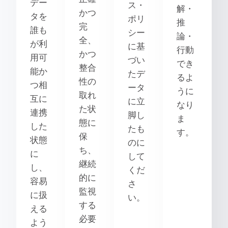
デー
ス・
解・
かつ
タを
ポリ
推
完
誰も
シー
論・
全、
が利
に基
行動
かつ
用可
づい
でき
整合
能か
たデ
るよ
性の
つ相
ータ
うに
取れ
互に
に立
なり
た状
連携
脚し
ま
態に
した
たも
す。
保
状態
のに
ち、
に
して
継続
し、
くだ
的に
容易
さ
監視
に扱
い。
する
える
必要
よう