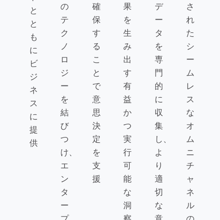
の
確
果
デ
さ
と
テ
保
を
ー
れ
と
ク
す
生
タ
た
も
ノ
る
み
を
シ
に
ロ
こ
出
専
ー
ビ
ジ
と
す
門
ム
ジ
ー
で
有
的
レ
ネ
を
意
益
に
ス
ス
結
思
か
収
な
に
び
決
つ
集
オ
提
つ
定
実
し、
ム
供
け、
を
行
よ
ニ
エ
支
可
り
チ
ン
援
能
適
ャ
タ
な
切
ネ
ー
洞
な
ル
プ
察
意
の