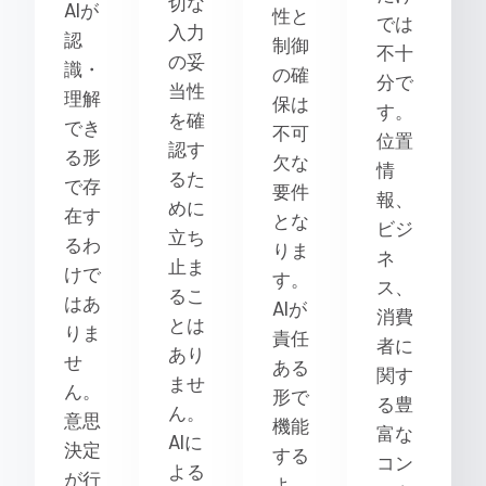
切な
AIが
性と
では
入力
認
制御
不十
の妥
識・
の確
分で
当性
理解
保は
す。
を確
でき
不可
位置
認す
る形
欠な
情
るた
で存
要件
報、
めに
在す
とな
ビジ
立ち
るわ
りま
ネ
止ま
けで
す。
ス、
るこ
はあ
AIが
消費
とは
りま
責任
者に
あり
せ
ある
関す
ませ
ん。
形で
る豊
ん。
意思
機能
富な
AIに
決定
する
コン
よる
が行
よ