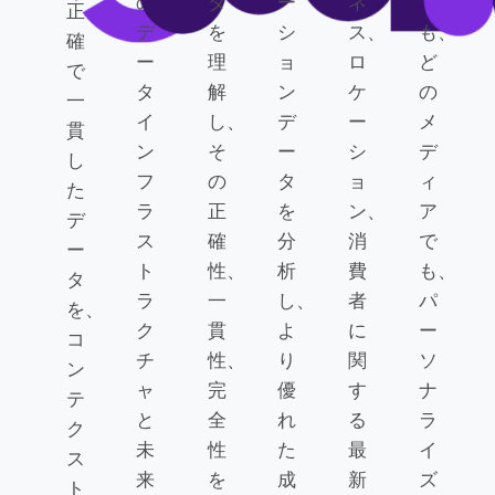
の
タ
ー
ネ
で
正
デ
を
シ
ス、
も、
確
ー
理
ョ
ロ
ど
で
タ
解
ン
ケ
の
一
イ
し、
デ
ー
メ
貫
ン
そ
ー
シ
デ
し
フ
の
タ
ョ
ィ
た
ラ
正
を
ン、
ア
デ
ス
確
分
消
で
ー
ト
性、
析
費
も、
タ
ラ
一
し、
者
パ
を、
ク
貫
よ
に
ー
コ
チ
性、
り
関
ソ
ン
ャ
完
優
す
ナ
テ
と
全
れ
る
ラ
ク
未
性
た
最
イ
ス
来
を
成
新
ズ
ト