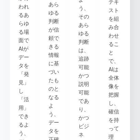
テキ
あら
われ
う、
スト
ゆる
るあ
その
を組
判断
らゆ
あら
み合
が信
る場
ゆる
わせ
頼で
面で
判断
るこ
きる
AIが
は、
と
情報
デー
追跡
で、
に基
タを
可能
AIは
づい
「発
かつ
全体
たも
見」
説明
像を
のと
し
可能
把握
なる
「活
であ
し、
よ
用」
り、
確信
う、
でき
かつ
を持
デー
るよ
ビジ
って
タを
う、
ネ
理
正確