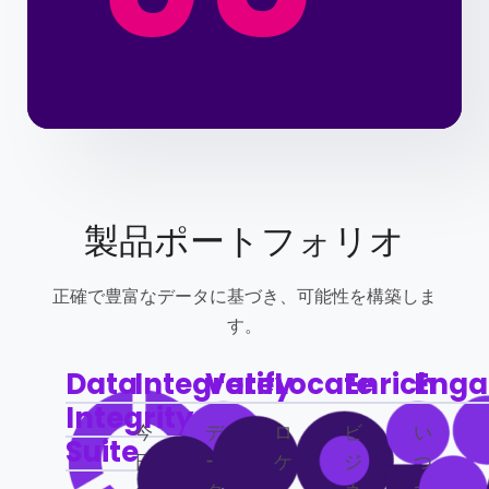
製品ポートフォリオ
正確で豊富なデータに基づき、可能性を構築しま
す。
Data
Integrate
Verify
Locate
Enrich
Enga
Integrity
今
デ
ロ
ビ
い
Suite
日
ー
ケ
ジ
つ