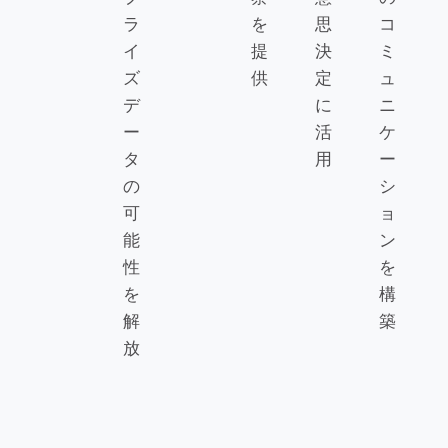
ラ
を
思
コ
イ
提
決
ミ
ズ
供
定
ュ
デ
に
ニ
ー
活
ケ
タ
用
ー
の
シ
可
ョ
能
ン
性
を
を
構
解
築
放