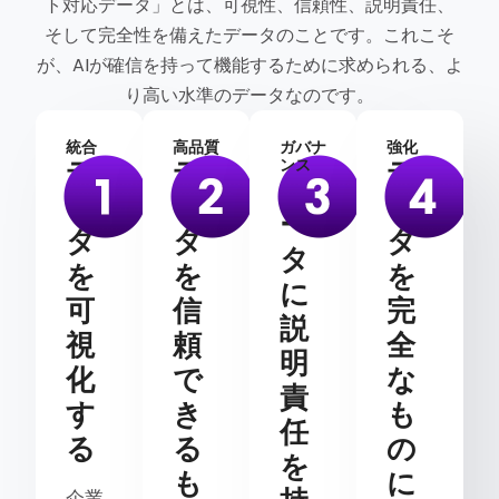
ト対応データ」とは、可視性、信頼性、説明責任、
そして完全性を備えたデータのことです。これこそ
が、AIが確信を持って機能するために求められる、よ
り高い水準のデータなのです。
統合
高品質
ガバナ
強化
デ
デ
デ
ンス
デ
ー
ー
ー
ー
タ
タ
タ
タ
を
を
を
に
可
信
完
説
視
頼
全
明
化
で
な
責
す
き
も
任
る
る
の
を
も
に
企業