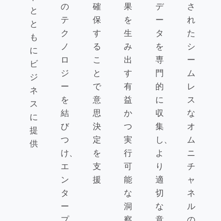
の
確
果
デ
さ
と
テ
保
を
ー
れ
と
ク
す
生
タ
た
も
ノ
る
み
を
シ
に
ロ
こ
出
専
ー
ビ
ジ
と
す
門
ム
ジ
ー
で
有
的
レ
ネ
を
意
益
に
ス
ス
結
思
か
収
な
に
び
決
つ
集
オ
提
つ
定
実
し、
ム
供
け、
を
行
よ
ニ
エ
支
可
り
チ
ン
援
能
適
ャ
タ
な
切
ネ
ー
洞
な
ル
プ
察
意
の