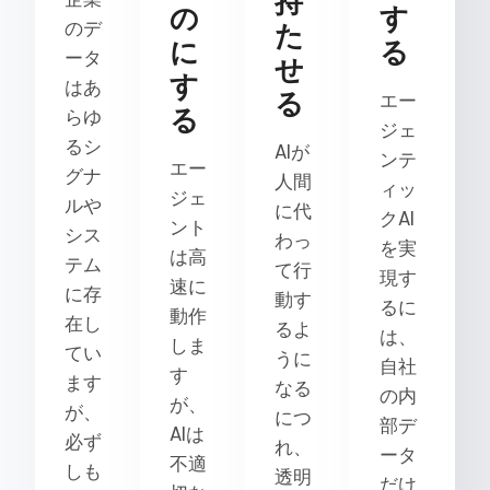
持
の
す
のデ
た
に
る
ータ
せ
す
はあ
る
エー
る
らゆ
ジェ
るシ
AIが
ンテ
エー
グナ
人間
ィッ
ジェ
ルや
に代
クAI
ント
シス
わっ
を実
は高
テム
て行
現す
速に
に存
動す
るに
動作
在し
るよ
は、
しま
てい
うに
自社
す
ます
なる
の内
が、
が、
につ
部デ
AIは
必ず
れ、
ータ
不適
しも
透明
だけ