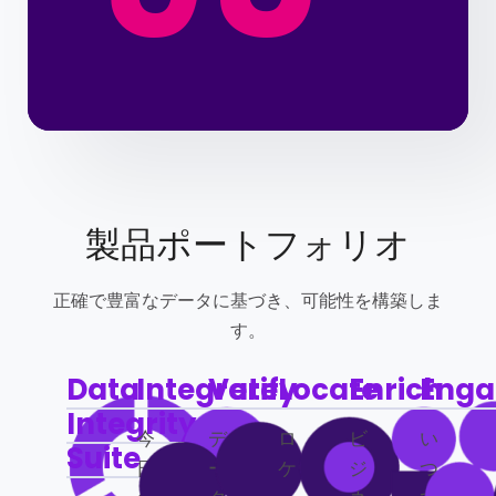
製品ポートフォリオ
正確で豊富なデータに基づき、可能性を構築しま
す。
Data
Integrate
Verify
Locate
Enrich
Enga
Integrity
今
デ
ロ
ビ
い
Suite
日
ー
ケ
ジ
つ