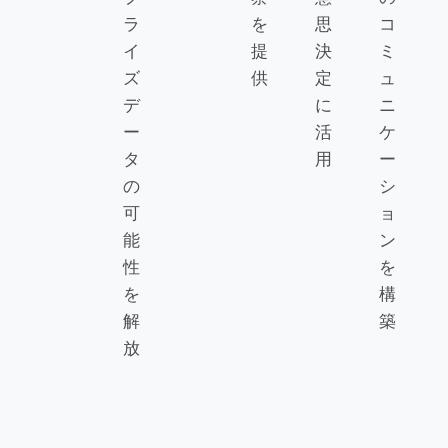
ラ
を
思
コ
イ
提
決
ミ
ズ
供
定
ュ
デ
に
ニ
ー
活
ケ
タ
用
ー
の
シ
可
ョ
能
ン
性
を
を
構
解
築
放