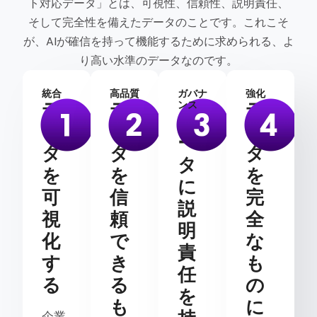
ト対応データ」とは、可視性、信頼性、説明責任、
そして完全性を備えたデータのことです。これこそ
が、AIが確信を持って機能するために求められる、よ
り高い水準のデータなのです。
統合
高品質
ガバナ
強化
デ
デ
デ
ンス
デ
ー
ー
ー
ー
タ
タ
タ
タ
を
を
を
に
可
信
完
説
視
頼
全
明
化
で
な
責
す
き
も
任
る
る
の
を
も
に
企業