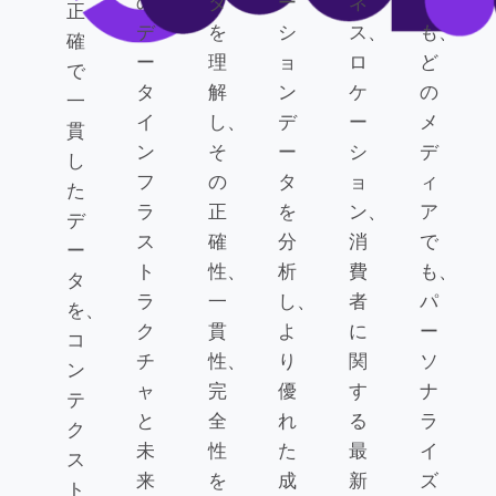
の
タ
ー
ネ
で
正
デ
を
シ
ス、
も、
確
ー
理
ョ
ロ
ど
で
タ
解
ン
ケ
の
一
イ
し、
デ
ー
メ
貫
ン
そ
ー
シ
デ
し
フ
の
タ
ョ
ィ
た
ラ
正
を
ン、
ア
デ
ス
確
分
消
で
ー
ト
性、
析
費
も、
タ
ラ
一
し、
者
パ
を、
ク
貫
よ
に
ー
コ
チ
性、
り
関
ソ
ン
ャ
完
優
す
ナ
テ
と
全
れ
る
ラ
ク
未
性
た
最
イ
ス
来
を
成
新
ズ
ト