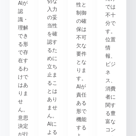
切な
AIが
性と
では
入力
認
制御
不十
の妥
識・
の確
分で
当性
理解
保は
す。
を確
でき
不可
位置
認す
る形
欠な
情
るた
で存
要件
報、
めに
在す
とな
ビジ
立ち
るわ
りま
ネ
止ま
けで
す。
ス、
るこ
はあ
AIが
消費
とは
りま
責任
者に
あり
せ
ある
関す
ませ
ん。
形で
る豊
ん。
意思
機能
富な
AIに
決定
する
コン
よる
が行
よ