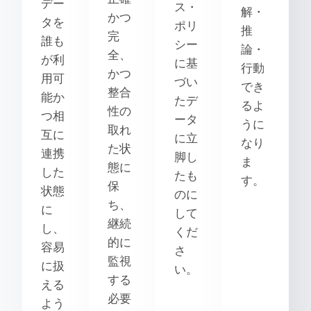
デー
ス・
解・
かつ
タを
ポリ
推
完
誰も
シー
論・
全、
が利
に基
行動
かつ
用可
づい
でき
整合
能か
たデ
るよ
性の
つ相
ータ
うに
取れ
互に
に立
なり
た状
連携
脚し
ま
態に
した
たも
す。
保
状態
のに
ち、
に
して
継続
し、
くだ
的に
容易
さ
監視
に扱
い。
する
える
必要
よう