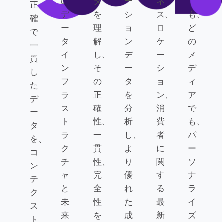
の
タ
ー
ネ
で
正
デ
を
シ
ス、
も、
確
ー
理
ョ
ロ
ど
で
タ
解
ン
ケ
の
一
イ
し、
デ
ー
メ
貫
ン
そ
ー
シ
デ
し
フ
の
タ
ョ
ィ
た
ラ
正
を
ン、
ア
デ
ス
確
分
消
で
ー
ト
性、
析
費
も、
タ
ラ
一
し、
者
パ
を、
ク
貫
よ
に
ー
コ
チ
性、
り
関
ソ
ン
ャ
完
優
す
ナ
テ
と
全
れ
る
ラ
ク
未
性
た
最
イ
ス
来
を
成
新
ズ
ト