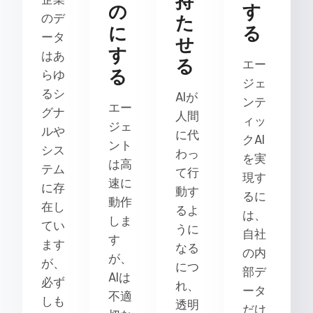
持
の
す
のデ
た
に
る
ータ
せ
す
はあ
る
エー
る
らゆ
ジェ
るシ
AIが
ンテ
エー
グナ
人間
ィッ
ジェ
ルや
に代
クAI
ント
シス
わっ
を実
は高
テム
て行
現す
速に
に存
動す
るに
動作
在し
るよ
は、
しま
てい
うに
自社
す
ます
なる
の内
が、
が、
につ
部デ
AIは
必ず
れ、
ータ
不適
しも
透明
だけ