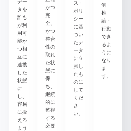
デー
ス・
解・
かつ
タを
ポリ
推
完
誰も
シー
論・
全、
が利
に基
行動
かつ
用可
づい
でき
整合
能か
たデ
るよ
性の
つ相
ータ
うに
取れ
互に
に立
なり
た状
連携
脚し
ま
態に
した
たも
す。
保
状態
のに
ち、
に
して
継続
し、
くだ
的に
容易
さ
監視
に扱
い。
する
える
必要
よう