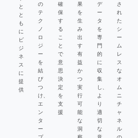
の
確
果
デ
さ
と
テ
保
を
ー
れ
と
ク
す
生
タ
た
も
ノ
る
み
を
シ
に
ロ
こ
出
専
ー
ビ
ジ
と
す
門
ム
ジ
ー
で
有
的
レ
ネ
を
意
益
に
ス
ス
結
思
か
収
な
に
び
決
つ
集
オ
提
つ
定
実
し、
ム
供
け、
を
行
よ
ニ
エ
支
可
り
チ
ン
援
能
適
ャ
タ
な
切
ネ
ー
洞
な
ル
プ
察
意
の