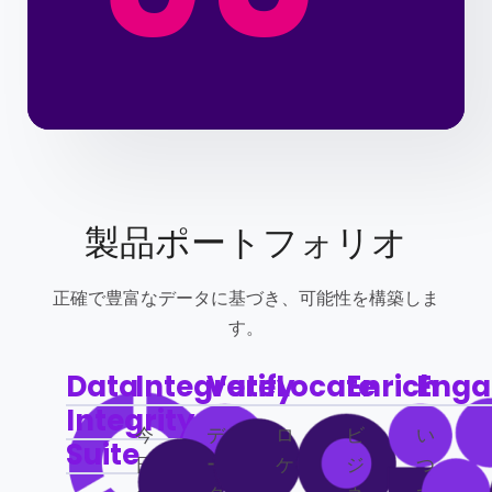
製品ポートフォリオ
正確で豊富なデータに基づき、可能性を構築しま
す。
Data
Integrate
Verify
Locate
Enrich
Enga
Integrity
今
デ
ロ
ビ
い
Suite
日
ー
ケ
ジ
つ