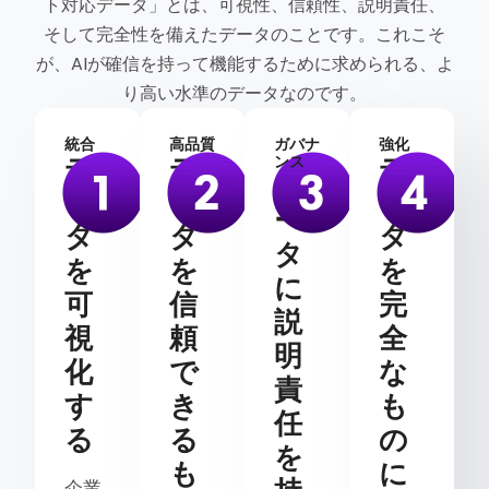
ト対応データ」とは、可視性、信頼性、説明責任、
そして完全性を備えたデータのことです。これこそ
が、AIが確信を持って機能するために求められる、よ
り高い水準のデータなのです。
統合
高品質
ガバナ
強化
デ
デ
デ
ンス
デ
ー
ー
ー
ー
タ
タ
タ
タ
を
を
を
に
可
信
完
説
視
頼
全
明
化
で
な
責
す
き
も
任
る
る
の
を
も
に
企業