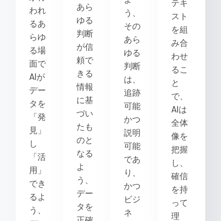
テキ
あら
われ
う、
スト
ゆる
るあ
その
を組
判断
らゆ
あら
み合
が信
る場
ゆる
わせ
頼で
面で
判断
るこ
きる
AIが
は、
と
情報
デー
追跡
で、
に基
タを
可能
AIは
づい
「発
かつ
全体
たも
見」
説明
像を
のと
し
可能
把握
なる
「活
であ
し、
よ
用」
り、
確信
う、
でき
かつ
を持
デー
るよ
ビジ
って
タを
う、
ネ
理
正確