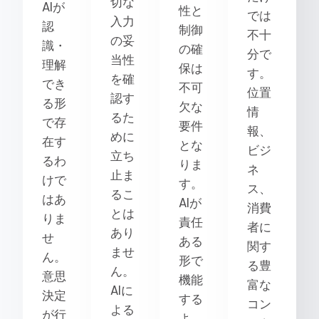
切な
AIが
性と
では
入力
認
制御
不十
の妥
識・
の確
分で
当性
理解
保は
す。
を確
でき
不可
位置
認す
る形
欠な
情
るた
で存
要件
報、
めに
在す
とな
ビジ
立ち
るわ
りま
ネ
止ま
けで
す。
ス、
るこ
はあ
AIが
消費
とは
りま
責任
者に
あり
せ
ある
関す
ませ
ん。
形で
る豊
ん。
意思
機能
富な
AIに
決定
する
コン
よる
が行
よ