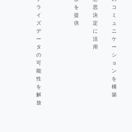
ラ
を
思
コ
イ
提
決
ミ
ズ
供
定
ュ
デ
に
ニ
ー
活
ケ
タ
用
ー
の
シ
可
ョ
能
ン
性
を
を
構
解
築
放