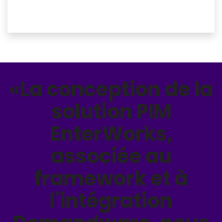
«La conception de la
solution PIM
EnterWorks,
associée au
framework et à
l'intégration