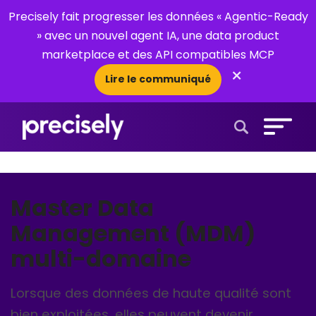
Precisely fait progresser les données « Agentic-Ready
» avec un nouvel agent IA, une data product
marketplace et des API compatibles MCP
×
Lire le communiqué
Open Search 
Master Data
Management (MDM)
multi-domaine
Lorsque des données de haute qualité sont
bien exploitées, elles peuvent devenir