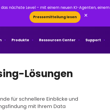
uf das nächste Level – mit einem neuen KI-Agenten, ein
×
Pressemitteilung lesen
n
Produkte
Ressourcen Center
Support
sing-Lösungen
de für schnellere Einblicke und
ngsfindung mit Ihrem Data