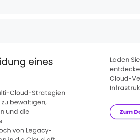
eidung eines
Laden Sie
entdecken
Cloud-Ve
Infrastru
lti-Cloud-Strategien
 zu bewältigen,
en und die
Zum D
e
och von Legacy-
n in die Cloud oft