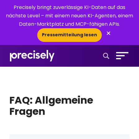
Precisely bringt zuverlässige KI-Daten auf das
nächste Level – mit einem neuen KI-Agenten, einem
Daten-Marktplatz und MCP-fähigen APIs.
×
Pressemitteilung lesen
Open Search 
FAQ: Allgemeine
Fragen