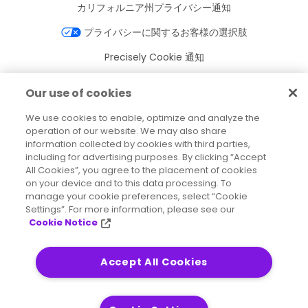
カリフォルニア州プライバシー通知
プライバシーに関するお客様の選択肢
Precisely Cookie 通知
Cookie 設定
Our use of cookies
利用規約
We use cookies to enable, optimize and analyze the
商標
operation of our website. We may also share
information collected by cookies with third parties,
法人
including for advertising purposes. By clicking “Accept
All Cookies”, you agree to the placement of cookies
利用規約
on your device and to this data processing. To
manage your cookie preferences, select “Cookie
Settings”. For more information, please see our
Cookie Notice
2026
© Precisely
サイトマップ
アクセシビリティに関する声明
Accept All Cookies