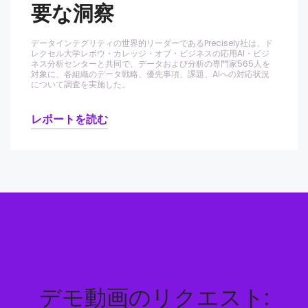
要な洞察
データインテグリティの世界的リーダーであるPrecisely社は、ド
レクセル大学レボウ・カレッジ・オブ・ビジネスの応用AI・ビジ
ネス分析センターと共同で、データおよび分析の専門家565人を
対象に、各組織のデータ戦略、優先事項、課題、AIへの対応状況
について調査を実施した。
レポートを読む
デモ動画のリクエスト: