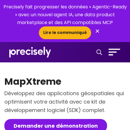
Precisely fait progresser les données « Agentic-Ready
» avec un nouvel agent IA, une data product
marketplace et des API compatibles MCP
×
Lire le communiqué
Open Search 
MapXtreme
Développez des applications géospatiales qui
optimisent votre activité avec ce kit de
développement logiciel (SDK) complet.
Demander une démonstration