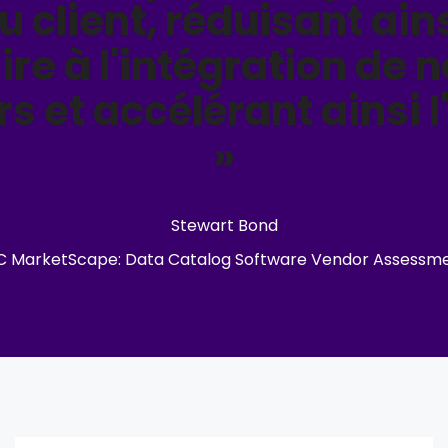
 client, réduisant ain
re à l'intégration de
rs et accélérant ainsi 
»
Stewart Bond
C MarketScape: Data Catalog Software Vendor Assessm