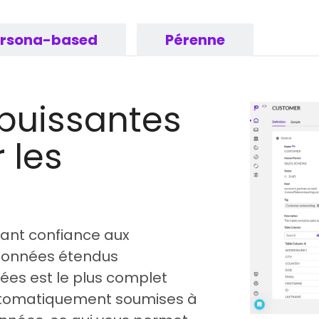
ersona-based
Pérenne
 puissantes
 les
isant confiance aux
données étendus
ées est le plus complet
utomatiquement soumises à