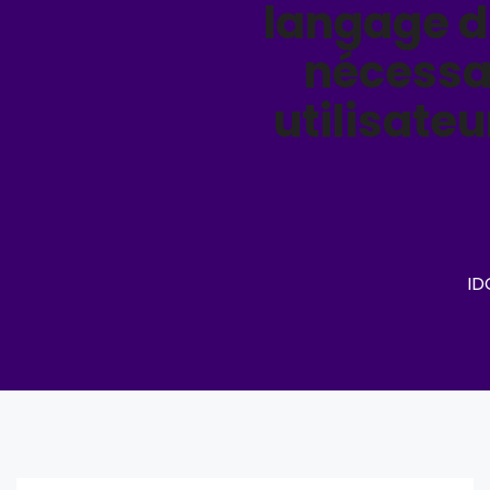
langage du
nécessai
utilisateu
ID