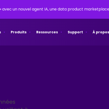
y » avec un nouvel agent IA, une data product marketpla
s
Produits
Ressources
Support
À propos
onnées