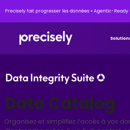
Precisely fait progresser les données « Agentic-Read
Solution
Data Catalog
Organisez et simplifiez l’accès à vos d