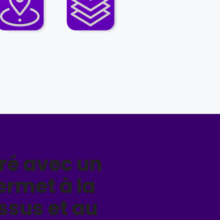
vré avec un
ermet à la
ssus et au