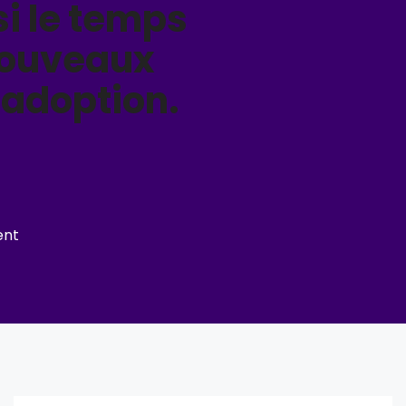
si le temps
 nouveaux
l'adoption.
ent