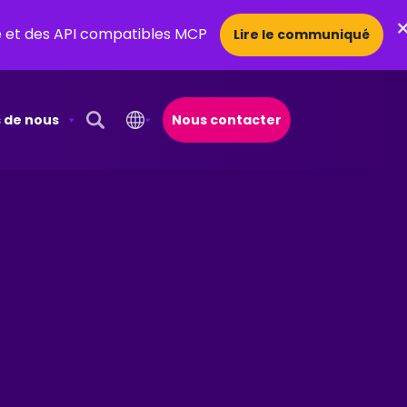
ce et des API compatibles MCP
Lire le communiqué
 de nous
Nous contacter
Open Search Popup