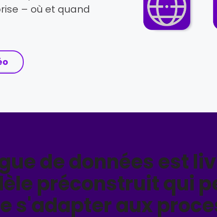
prise – où et quand
éo
gue de données est li
e préconstruit qui p
de s'adapter aux proce