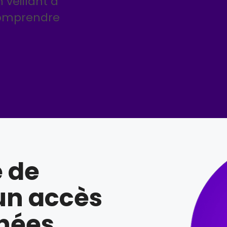
 veillant à
 comprendre
e de
un accès
nnées