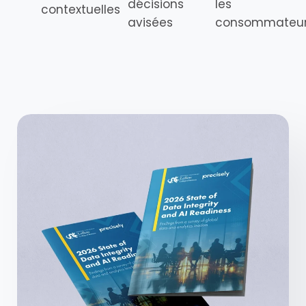
décisions
les
contextuelles
avisées
consommateu