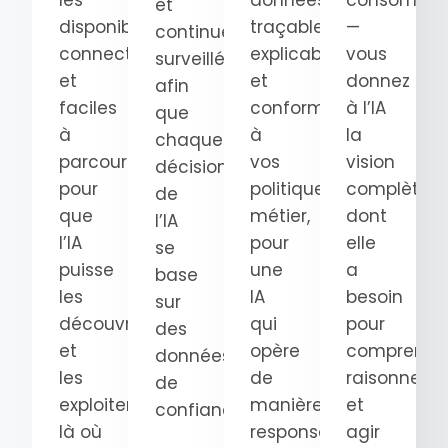
les
données
consomma
et
disponibles,
traçables,
—
continuellement
connectées
explicables
vous
surveillées
et
et
donnez
afin
faciles
conformes
à l’IA
que
à
à
la
chaque
parcourir
vos
vision
décision
pour
politiques
complète
de
que
métier,
dont
l’IA
l’IA
pour
elle
se
puisse
une
a
base
les
IA
besoin
sur
découvrir
qui
pour
des
et
opère
comprendre
données
les
de
raisonner
de
exploiter
manière
et
confiance.
là où
responsable.
agir