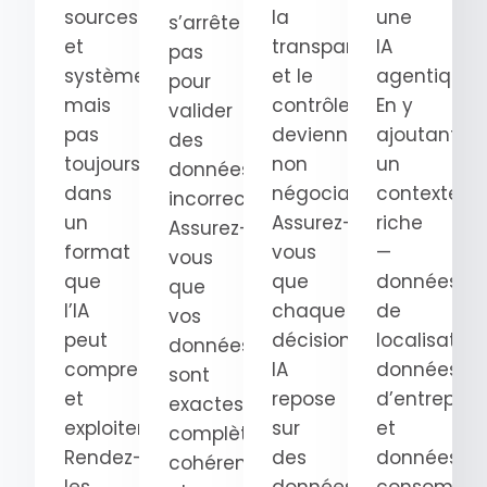
sources
la
une
s’arrête
et
transparence
IA
pas
systèmes,
et le
agentique.
pour
mais
contrôle
En y
valider
pas
deviennent
ajoutant
des
toujours
non
un
données
dans
négociables.
contexte
incorrectes.
un
Assurez-
riche
Assurez-
format
vous
—
vous
que
que
données
que
l’IA
chaque
de
vos
peut
décision
localisation
données
comprendre
IA
données
sont
et
repose
d’entrepris
exactes,
exploiter.
sur
et
complètes,
Rendez-
des
données
cohérentes