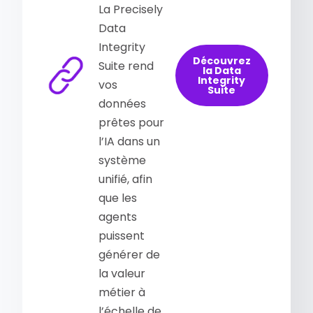
La Precisely
Data
Integrity
Découvrez
Suite rend
la Data
Integrity
vos
Suite
données
prêtes pour
l’IA dans un
système
unifié, afin
que les
agents
puissent
générer de
la valeur
métier à
l’échelle de