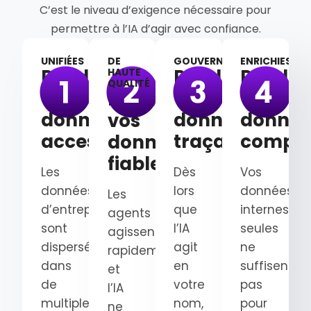
C’est le niveau d’exigence nécessaire pour
permettre à l’IA d’agir avec confiance.
UNIFIÉES
DE
GOUVERNÉES
ENRICHIES
Rendez
Rendez
Rendez
HAUTE
QUALITÉ
vos
vos
vos
Rendez
données
données
donnée
vos
accessibles
traçables
complè
données
fiables
Les
Dès
Vos
données
lors
données
Les
d’entreprise
que
internes
agents
sont
l’IA
seules
agissent
dispersées
agit
ne
rapidement
dans
en
suffisent
et
de
votre
pas
l’IA
multiples
nom,
pour
ne