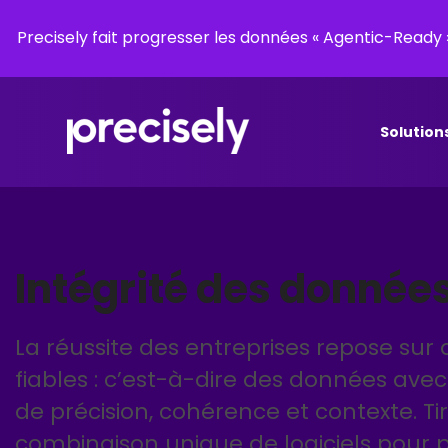
Precisely fait progresser les données « Agentic-Read
Solution
Intégrité des donnée
La réussite des entreprises repose sur
fiables : c’est-à-dire des données ave
de précision, cohérence et contexte. Ti
combinaison unique de logiciels pour 