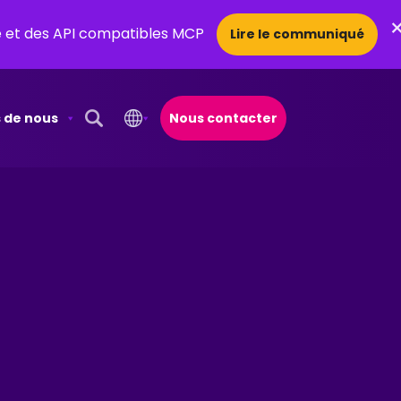
ce et des API compatibles MCP
Lire le communiqué
 de nous
Nous contacter
Open Search Popup