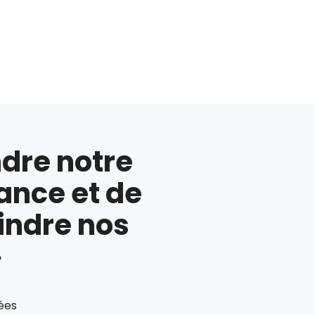
ndre notre
nce et de
eindre nos
»
ées