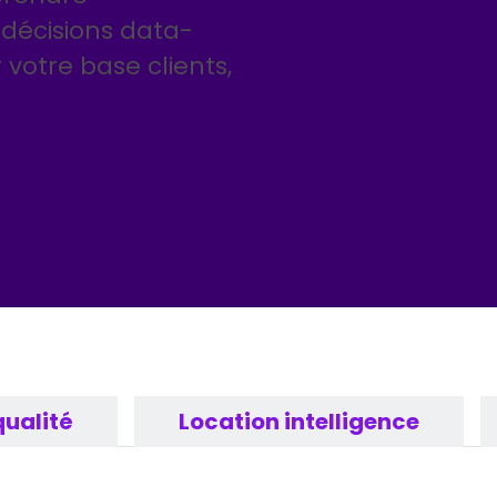
décisions data-
votre base clients,
ualité
Location intelligence