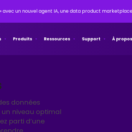
y » avec un nouvel agent IA, une data product marketpla
s
Produits
Ressources
Support
À propos
s
 des données
c un niveau optimal
rez parti d’une
prendre