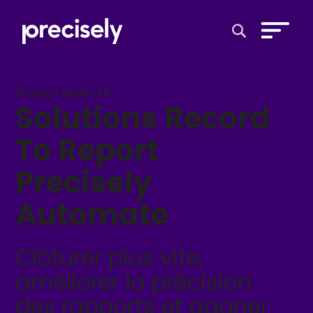
Open Search 
Product Sheet FR
Solutions Record
To Report
Precisely
Automate
Clôturer plus vite,
améliorer la précision
des rapports et gagner