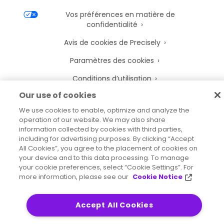
Vos préférences en matière de
confidentialité
Avis de cookies de Precisely
Paramètres des cookies
Conditions d’utilisation
Our use of cookies
Marques déposées
We use cookies to enable, optimize and analyze the
Entités juridiques
operation of our website. We may also share
information collected by cookies with third parties,
Accords juridiques
including for advertising purposes. By clicking “Accept
All Cookies”, you agree to the placement of cookies on
your device and to this data processing. To manage
your cookie preferences, select “Cookie Settings”. For
more information, please see our
Cookie Notice
2026
© Precisely
Plan de site
Déclaration d’accessibilité
Accept All Cookies