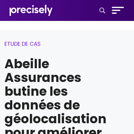
Open Search 
ETUDE DE CAS
Abeille
Assurances
butine les
données de
géolocalisation
pour améliorer