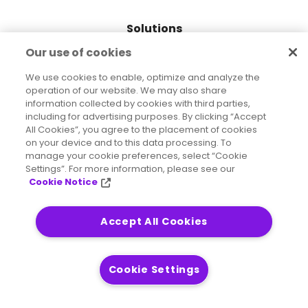
Solutions
Our use of cookies
Modernisation
We use cookies to enable, optimize and analyze the
operation of our website. We may also share
Location intelligence
information collected by cookies with third parties,
Préparation à l’IA
including for advertising purposes. By clicking “Accept
All Cookies”, you agree to the placement of cookies
Automatisation des processus
on your device and to this data processing. To
manage your cookie preferences, select “Cookie
Geston des opérations informatique
Settings”. For more information, please see our
Cookie Notice
Engagement client
Accept All Cookies
Produits
Data Integrity Suite
Cookie Settings
Communication Client