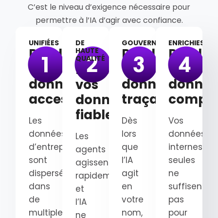
C’est le niveau d’exigence nécessaire pour
permettre à l’IA d’agir avec confiance.
UNIFIÉES
DE
GOUVERNÉES
ENRICHIES
Rendez
Rendez
Rendez
HAUTE
QUALITÉ
vos
vos
vos
Rendez
données
données
donnée
vos
accessibles
traçables
complè
données
fiables
Les
Dès
Vos
données
lors
données
Les
d’entreprise
que
internes
agents
sont
l’IA
seules
agissent
dispersées
agit
ne
rapidement
dans
en
suffisent
et
de
votre
pas
l’IA
multiples
nom,
pour
ne