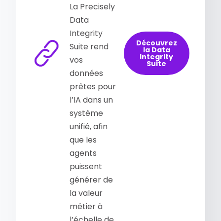
La Precisely
Data
Integrity
Découvrez
Suite rend
la Data
Integrity
vos
Suite
données
prêtes pour
l’IA dans un
système
unifié, afin
que les
agents
puissent
générer de
la valeur
métier à
l’échelle de