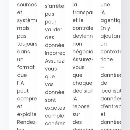
sources
la
une
s’arrête
et
transparence
IA
pas
systèmes,
et le
agentique.
pour
mais
contrôle
En y
valider
pas
deviennent
ajoutant
des
toujours
non
un
données
dans
négociables.
contexte
incorrectes.
un
Assurez-
riche
Assurez-
format
vous
—
vous
que
que
données
que
l’IA
chaque
de
vos
peut
décision
localisation
données
comprendre
IA
données
sont
et
repose
d’entrepris
exactes,
exploiter.
sur
et
complètes,
Rendez-
des
données
cohérentes