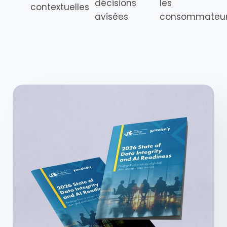
décisions
les
contextuelles
avisées
consommateu