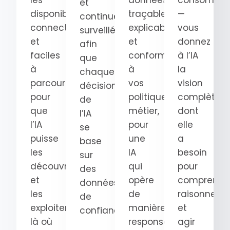
les
données
consomma
et
disponibles,
traçables,
—
continuellement
connectées
explicables
vous
surveillées
et
et
donnez
afin
faciles
conformes
à l’IA
que
à
à
la
chaque
parcourir
vos
vision
décision
pour
politiques
complète
de
que
métier,
dont
l’IA
l’IA
pour
elle
se
puisse
une
a
base
les
IA
besoin
sur
découvrir
qui
pour
des
et
opère
comprendre
données
les
de
raisonner
de
exploiter
manière
et
confiance.
là où
responsable.
agir