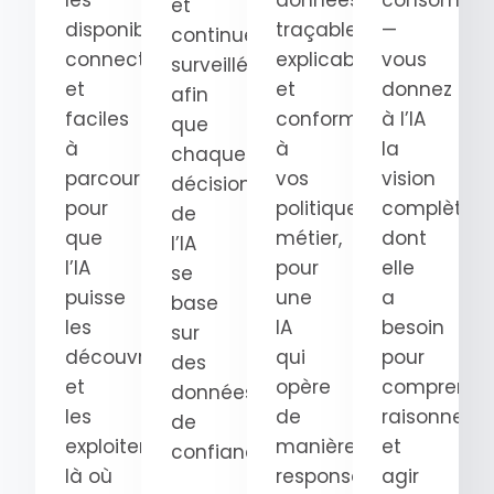
les
données
consomma
et
disponibles,
traçables,
—
continuellement
connectées
explicables
vous
surveillées
et
et
donnez
afin
faciles
conformes
à l’IA
que
à
à
la
chaque
parcourir
vos
vision
décision
pour
politiques
complète
de
que
métier,
dont
l’IA
l’IA
pour
elle
se
puisse
une
a
base
les
IA
besoin
sur
découvrir
qui
pour
des
et
opère
comprendre
données
les
de
raisonner
de
exploiter
manière
et
confiance.
là où
responsable.
agir