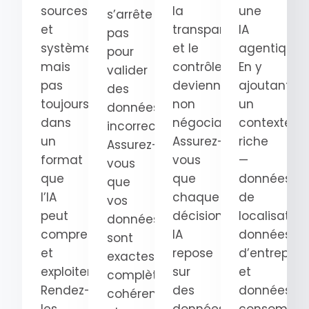
sources
la
une
s’arrête
et
transparence
IA
pas
systèmes,
et le
agentique.
pour
mais
contrôle
En y
valider
pas
deviennent
ajoutant
des
toujours
non
un
données
dans
négociables.
contexte
incorrectes.
un
Assurez-
riche
Assurez-
format
vous
—
vous
que
que
données
que
l’IA
chaque
de
vos
peut
décision
localisation
données
comprendre
IA
données
sont
et
repose
d’entrepris
exactes,
exploiter.
sur
et
complètes,
Rendez-
des
données
cohérentes