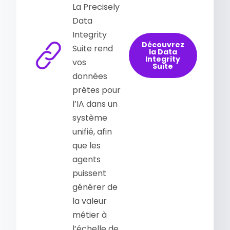
La Precisely
Data
Integrity
Découvrez
Suite rend
la Data
Integrity
vos
Suite
données
prêtes pour
l’IA dans un
système
unifié, afin
que les
agents
puissent
générer de
la valeur
métier à
l’échelle de