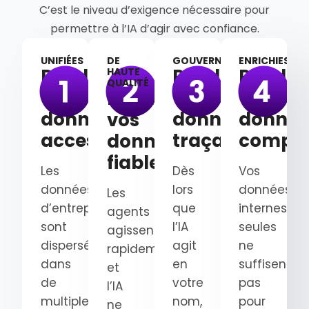
C’est le niveau d’exigence nécessaire pour
permettre à l’IA d’agir avec confiance.
UNIFIÉES
DE
GOUVERNÉES
ENRICHIES
Rendez
Rendez
Rendez
HAUTE
QUALITÉ
vos
vos
vos
Rendez
données
données
donnée
vos
accessibles
traçables
complè
données
fiables
Les
Dès
Vos
données
lors
données
Les
d’entreprise
que
internes
agents
sont
l’IA
seules
agissent
dispersées
agit
ne
rapidement
dans
en
suffisent
et
de
votre
pas
l’IA
multiples
nom,
pour
ne