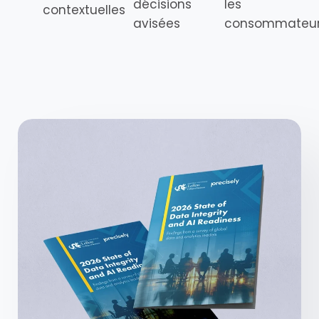
décisions
les
contextuelles
avisées
consommateu