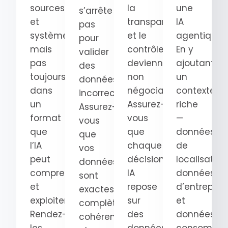
sources
la
une
s’arrête
et
transparence
IA
pas
systèmes,
et le
agentique.
pour
mais
contrôle
En y
valider
pas
deviennent
ajoutant
des
toujours
non
un
données
dans
négociables.
contexte
incorrectes.
un
Assurez-
riche
Assurez-
format
vous
—
vous
que
que
données
que
l’IA
chaque
de
vos
peut
décision
localisation
données
comprendre
IA
données
sont
et
repose
d’entrepris
exactes,
exploiter.
sur
et
complètes,
Rendez-
des
données
cohérentes