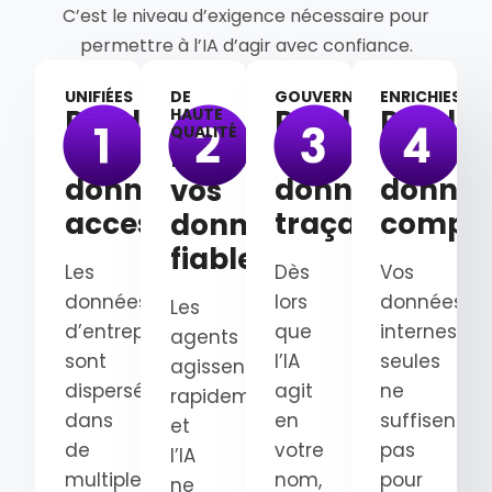
C’est le niveau d’exigence nécessaire pour
permettre à l’IA d’agir avec confiance.
UNIFIÉES
DE
GOUVERNÉES
ENRICHIES
Rendez
Rendez
Rendez
HAUTE
QUALITÉ
vos
vos
vos
Rendez
données
données
donnée
vos
accessibles
traçables
complè
données
fiables
Les
Dès
Vos
données
lors
données
Les
d’entreprise
que
internes
agents
sont
l’IA
seules
agissent
dispersées
agit
ne
rapidement
dans
en
suffisent
et
de
votre
pas
l’IA
multiples
nom,
pour
ne