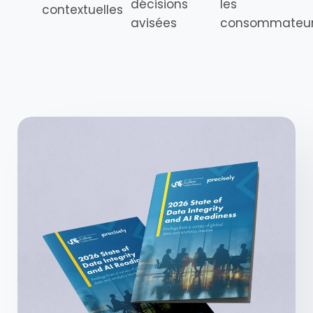
décisions
les
contextuelles
avisées
consommateu