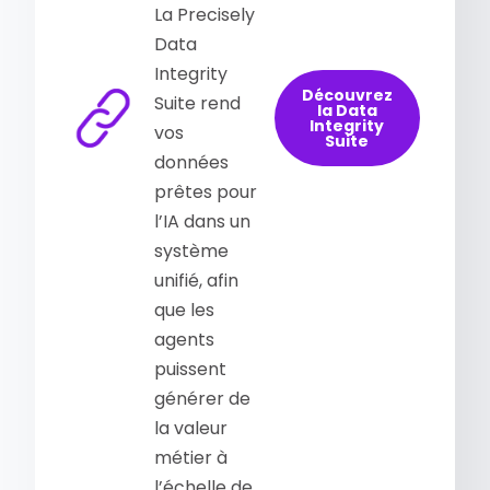
La Precisely
Data
Integrity
Découvrez
Suite rend
la Data
Integrity
vos
Suite
données
prêtes pour
l’IA dans un
système
unifié, afin
que les
agents
puissent
générer de
la valeur
métier à
l’échelle de