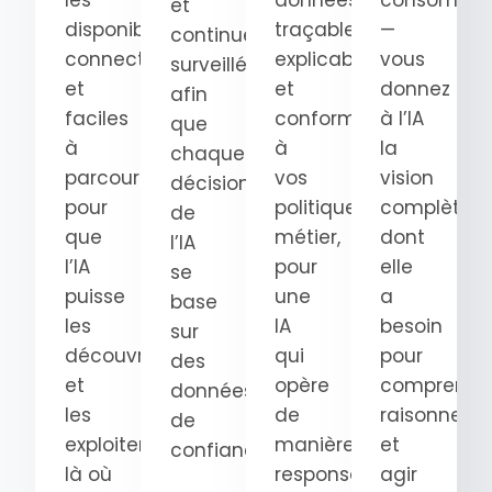
les
données
consomma
et
disponibles,
traçables,
—
continuellement
connectées
explicables
vous
surveillées
et
et
donnez
afin
faciles
conformes
à l’IA
que
à
à
la
chaque
parcourir
vos
vision
décision
pour
politiques
complète
de
que
métier,
dont
l’IA
l’IA
pour
elle
se
puisse
une
a
base
les
IA
besoin
sur
découvrir
qui
pour
des
et
opère
comprendre
données
les
de
raisonner
de
exploiter
manière
et
confiance.
là où
responsable.
agir