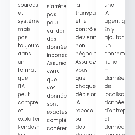
sources
la
une
s’arrête
et
transparence
IA
pas
systèmes,
et le
agentique.
pour
mais
contrôle
En y
valider
pas
deviennent
ajoutant
des
toujours
non
un
données
dans
négociables.
contexte
incorrectes.
un
Assurez-
riche
Assurez-
format
vous
—
vous
que
que
données
que
l’IA
chaque
de
vos
peut
décision
localisation
données
comprendre
IA
données
sont
et
repose
d’entrepris
exactes,
exploiter.
sur
et
complètes,
Rendez-
des
données
cohérentes