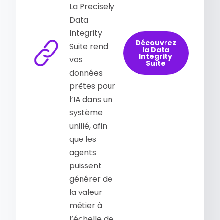
La Precisely
Data
Integrity
Découvrez
Suite rend
la Data
Integrity
vos
Suite
données
prêtes pour
l’IA dans un
système
unifié, afin
que les
agents
puissent
générer de
la valeur
métier à
l’échelle de