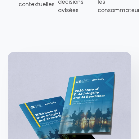
décisions
les
contextuelles
avisées
consommateu