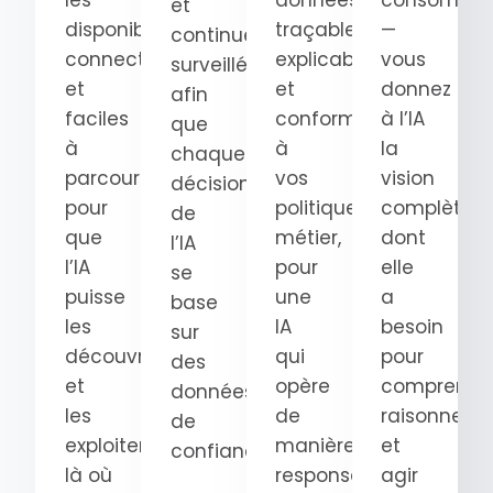
les
données
consomma
et
disponibles,
traçables,
—
continuellement
connectées
explicables
vous
surveillées
et
et
donnez
afin
faciles
conformes
à l’IA
que
à
à
la
chaque
parcourir
vos
vision
décision
pour
politiques
complète
de
que
métier,
dont
l’IA
l’IA
pour
elle
se
puisse
une
a
base
les
IA
besoin
sur
découvrir
qui
pour
des
et
opère
comprendre
données
les
de
raisonner
de
exploiter
manière
et
confiance.
là où
responsable.
agir