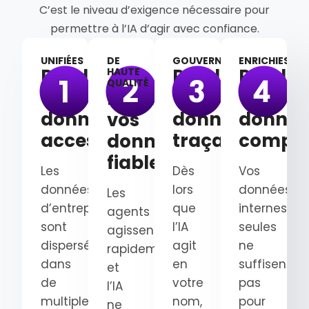
C’est le niveau d’exigence nécessaire pour
permettre à l’IA d’agir avec confiance.
UNIFIÉES
DE
GOUVERNÉES
ENRICHIES
Rendez
Rendez
Rendez
HAUTE
QUALITÉ
vos
vos
vos
Rendez
données
données
donnée
vos
accessibles
traçables
complè
données
fiables
Les
Dès
Vos
données
lors
données
Les
d’entreprise
que
internes
agents
sont
l’IA
seules
agissent
dispersées
agit
ne
rapidement
dans
en
suffisent
et
de
votre
pas
l’IA
multiples
nom,
pour
ne