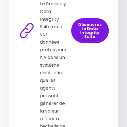
La Precisely
Data
Integrity
Découvrez
Suite rend
la Data
Integrity
vos
Suite
données
prêtes pour
l’IA dans un
système
unifié, afin
que les
agents
puissent
générer de
la valeur
métier à
l’échelle de