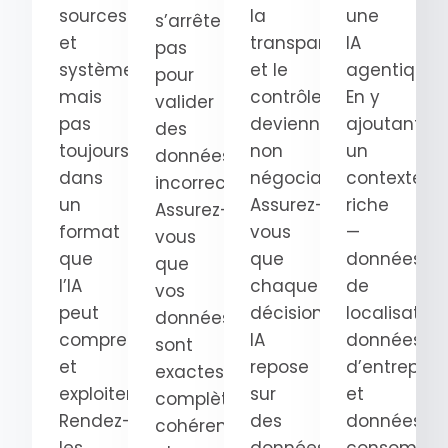
sources
la
une
s’arrête
et
transparence
IA
pas
systèmes,
et le
agentique.
pour
mais
contrôle
En y
valider
pas
deviennent
ajoutant
des
toujours
non
un
données
dans
négociables.
contexte
incorrectes.
un
Assurez-
riche
Assurez-
format
vous
—
vous
que
que
données
que
l’IA
chaque
de
vos
peut
décision
localisation
données
comprendre
IA
données
sont
et
repose
d’entrepris
exactes,
exploiter.
sur
et
complètes,
Rendez-
des
données
cohérentes