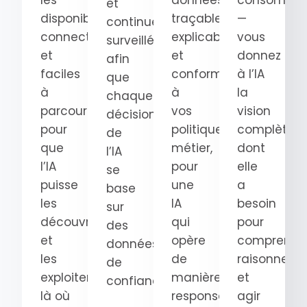
les
données
consomma
et
disponibles,
traçables,
—
continuellement
connectées
explicables
vous
surveillées
et
et
donnez
afin
faciles
conformes
à l’IA
que
à
à
la
chaque
parcourir
vos
vision
décision
pour
politiques
complète
de
que
métier,
dont
l’IA
l’IA
pour
elle
se
puisse
une
a
base
les
IA
besoin
sur
découvrir
qui
pour
des
et
opère
comprendre
données
les
de
raisonner
de
exploiter
manière
et
confiance.
là où
responsable.
agir