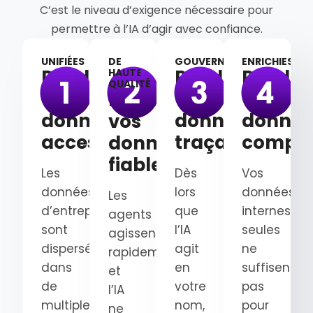
C’est le niveau d’exigence nécessaire pour
permettre à l’IA d’agir avec confiance.
UNIFIÉES
DE
GOUVERNÉES
ENRICHIES
Rendez
Rendez
Rendez
HAUTE
QUALITÉ
vos
vos
vos
Rendez
données
données
donnée
vos
accessibles
traçables
complè
données
fiables
Les
Dès
Vos
données
lors
données
Les
d’entreprise
que
internes
agents
sont
l’IA
seules
agissent
dispersées
agit
ne
rapidement
dans
en
suffisent
et
de
votre
pas
l’IA
multiples
nom,
pour
ne