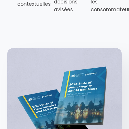
décisions
les
contextuelles
avisées
consommateu