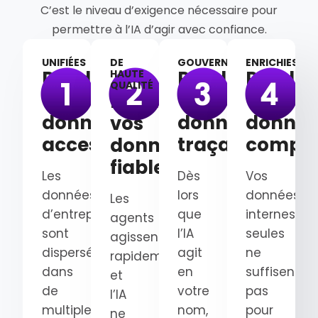
C’est le niveau d’exigence nécessaire pour
permettre à l’IA d’agir avec confiance.
UNIFIÉES
DE
GOUVERNÉES
ENRICHIES
Rendez
Rendez
Rendez
HAUTE
QUALITÉ
vos
vos
vos
Rendez
données
données
donnée
vos
accessibles
traçables
complè
données
fiables
Les
Dès
Vos
données
lors
données
Les
d’entreprise
que
internes
agents
sont
l’IA
seules
agissent
dispersées
agit
ne
rapidement
dans
en
suffisent
et
de
votre
pas
l’IA
multiples
nom,
pour
ne