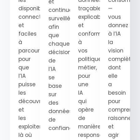
les
données
consomma
et
disponibles,
traçables,
—
continuellement
connectées
explicables
vous
surveillées
et
et
donnez
afin
faciles
conformes
à l’IA
que
à
à
la
chaque
parcourir
vos
vision
décision
pour
politiques
complète
de
que
métier,
dont
l’IA
l’IA
pour
elle
se
puisse
une
a
base
les
IA
besoin
sur
découvrir
qui
pour
des
et
opère
comprendre
données
les
de
raisonner
de
exploiter
manière
et
confiance.
là où
responsable.
agir