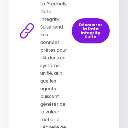
La Precisely
Data
Integrity
Découvrez
Suite rend
la Data
Integrity
vos
Suite
données
prêtes pour
l’IA dans un
système
unifié, afin
que les
agents
puissent
générer de
la valeur
métier à
l’échelle de