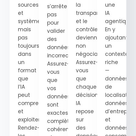
sources
la
une
s’arrête
et
transparence
IA
pas
systèmes,
et le
agentique.
pour
mais
contrôle
En y
valider
pas
deviennent
ajoutant
des
toujours
non
un
données
dans
négociables.
contexte
incorrectes.
un
Assurez-
riche
Assurez-
format
vous
—
vous
que
que
données
que
l’IA
chaque
de
vos
peut
décision
localisation
données
comprendre
IA
données
sont
et
repose
d’entrepris
exactes,
exploiter.
sur
et
complètes,
Rendez-
des
données
cohérentes