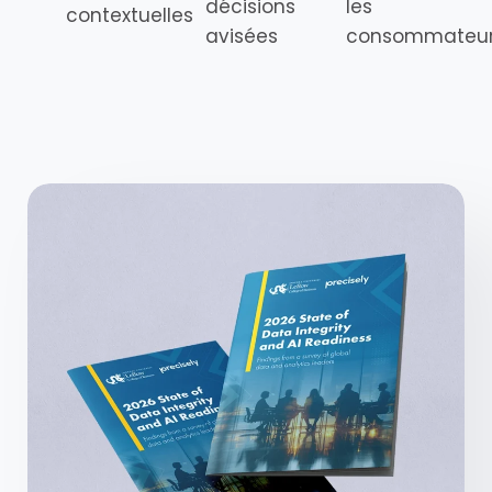
décisions
les
contextuelles
avisées
consommateu