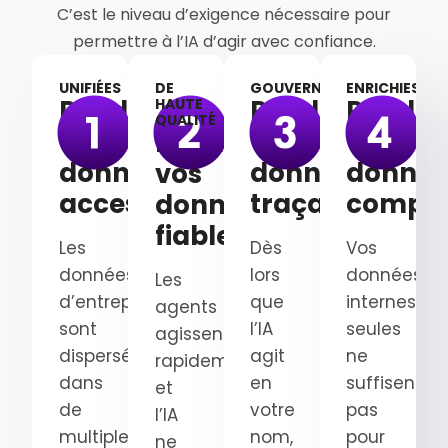
C’est le niveau d’exigence nécessaire pour
permettre à l’IA d’agir avec confiance.
UNIFIÉES
DE
GOUVERNÉES
ENRICHIES
Rendez
Rendez
Rendez
HAUTE
QUALITÉ
vos
vos
vos
Rendez
données
données
donnée
vos
accessibles
traçables
complè
données
fiables
Les
Dès
Vos
données
lors
données
Les
d’entreprise
que
internes
agents
sont
l’IA
seules
agissent
dispersées
agit
ne
rapidement
dans
en
suffisent
et
de
votre
pas
l’IA
multiples
nom,
pour
ne