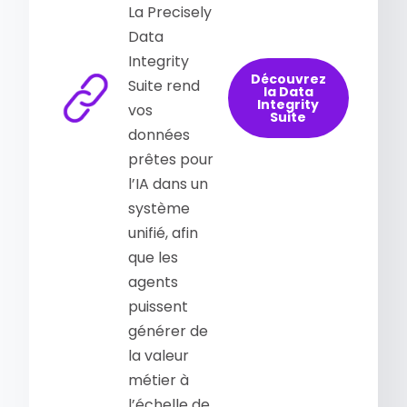
La Precisely
Data
Integrity
Découvrez
Suite rend
la Data
Integrity
vos
Suite
données
prêtes pour
l’IA dans un
système
unifié, afin
que les
agents
puissent
générer de
la valeur
métier à
l’échelle de