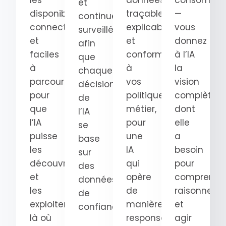
les
données
consomma
et
disponibles,
traçables,
—
continuellement
connectées
explicables
vous
surveillées
et
et
donnez
afin
faciles
conformes
à l’IA
que
à
à
la
chaque
parcourir
vos
vision
décision
pour
politiques
complète
de
que
métier,
dont
l’IA
l’IA
pour
elle
se
puisse
une
a
base
les
IA
besoin
sur
découvrir
qui
pour
des
et
opère
comprendre
données
les
de
raisonner
de
exploiter
manière
et
confiance.
là où
responsable.
agir