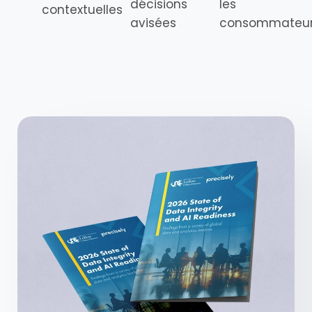
décisions
les
contextuelles
avisées
consommateu