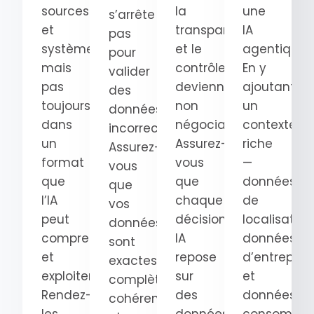
sources
la
une
s’arrête
et
transparence
IA
pas
systèmes,
et le
agentique.
pour
mais
contrôle
En y
valider
pas
deviennent
ajoutant
des
toujours
non
un
données
dans
négociables.
contexte
incorrectes.
un
Assurez-
riche
Assurez-
format
vous
—
vous
que
que
données
que
l’IA
chaque
de
vos
peut
décision
localisation
données
comprendre
IA
données
sont
et
repose
d’entrepris
exactes,
exploiter.
sur
et
complètes,
Rendez-
des
données
cohérentes