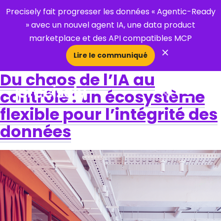
Precisely fait progresser les données « Agentic-Ready
» avec un nouvel agent IA, une data product
marketplace et des API compatibles MCP
×
Lire le communiqué
Du chaos de l’IA au
contrôle : un écosystème
Open Search 
flexible pour l’intégrité des
données