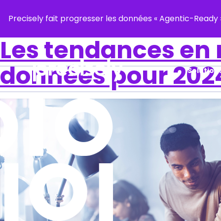
Precisely fait progresser les données « Agentic-Read
Les tendances en
données pour 202
Solution