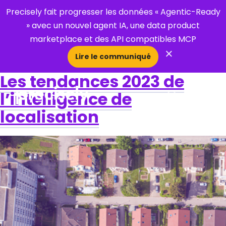
Precisely fait progresser les données « Agentic-Ready
» avec un nouvel agent IA, une data product
marketplace et des API compatibles MCP
×
Lire le communiqué
Les tendances 2023 de
l’intelligence de
Open Search 
localisation