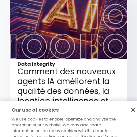
Data Integrity
Comment des nouveaux
agents IA améliorent la
qualité des données, la
location intelligence et
l’enrichissement
Our use of cookies
We use cookies to enable, optimize and analyze the
operation of our website. We may also share
information collected by cookies with third parties,
including for advertising purposes. By clicking “Accept