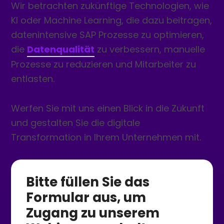
Wir betrachten zukünftige Technologien, wie
KI oder Machine Learning, die dazu beitragen,
datenintensive SAP Prozesse zu optimieren,
die
Datenqualität
zu verbessern, manuelle
Prozesse zu reduzieren und Mitarbeiter zu
entlasten.
Werfen Sie mit uns einen Blick in die Zukunft
und gestalten Sie die digitale
Transformation in Ihrem Unternehmen mit.
Bitte füllen Sie das
Formular aus, um
Zugang zu unserem