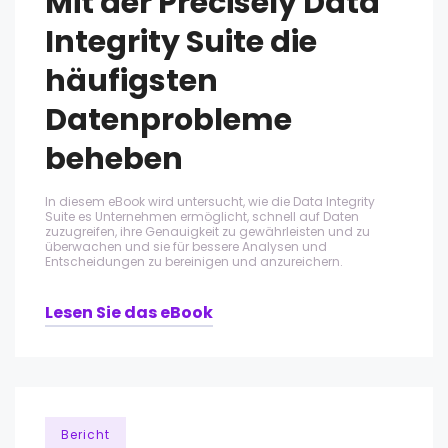
Mit der Precisely Data
Integrity Suite die
häufigsten
Datenprobleme
beheben
In diesem eBook wird untersucht, wie die Data Integrity
Suite es Unternehmen ermöglicht, schnell auf Daten
zuzugreifen, ihre Genauigkeit zu gewährleisten und zu
überwachen und sie für bessere Analysen und
Entscheidungen zu bereinigen und anzureichern.
Lesen Sie das eBook
Bericht