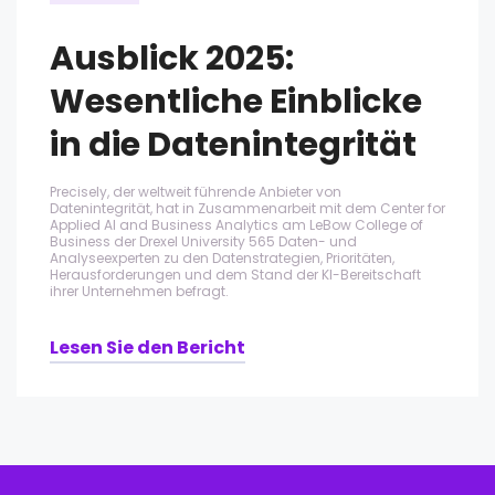
Ausblick 2025:
Wesentliche Einblicke
in die Datenintegrität
Precisely, der weltweit führende Anbieter von
Datenintegrität, hat in Zusammenarbeit mit dem Center for
Applied AI and Business Analytics am LeBow College of
Business der Drexel University 565 Daten- und
Analyseexperten zu den Datenstrategien, Prioritäten,
Herausforderungen und dem Stand der KI-Bereitschaft
ihrer Unternehmen befragt.
Lesen Sie den Bericht