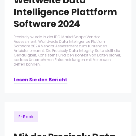
Weltweite Data
Intelligence Plattform
Software 2024
Precisely wurde in der IDC MarketScape Vendor
Assessment: Worldwide Data Intelligence Platform
Software 2024 Vendor Assessment zum führenden
Anbieter ernannt. Die Precisely Data Integrity Suite stellt die
Genauigkeit, Konsistenz und den Kontext von Daten sicher,
sodass Unternehmen Entscheidungen mit Vertrauen
treffen können.
Lesen Sie den Bericht
E-Book