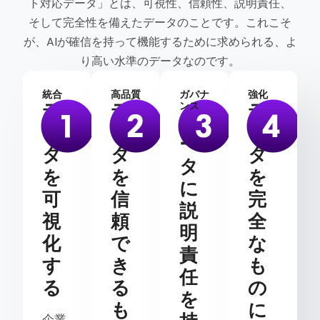
ト対応データ」とは、可視性、信頼性、説明責任、
そして完全性を備えたデータのことです。これこそ
が、AIが確信を持って機能するために求められる、よ
り高い水準のデータなのです。
統合
高品質
ガバナ
強化
デ
デ
デ
ンス
デ
ー
ー
ー
ー
タ
タ
タ
タ
を
を
を
に
可
信
完
説
視
頼
全
明
化
で
な
責
す
き
も
任
る
る
の
を
も
に
企業