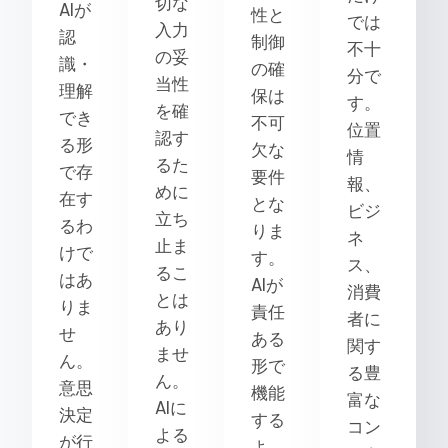
切な
AIが
性と
では
入力
認
制御
不十
の妥
識・
の確
分で
当性
理解
保は
す。
を確
でき
不可
位置
認す
る形
欠な
情
るた
で存
要件
報、
めに
在す
とな
ビジ
立ち
るわ
りま
ネ
止ま
けで
す。
ス、
るこ
はあ
AIが
消費
とは
りま
責任
者に
あり
せ
ある
関す
ませ
ん。
形で
る豊
ん。
意思
機能
富な
AIに
決定
する
コン
よる
が行
よ