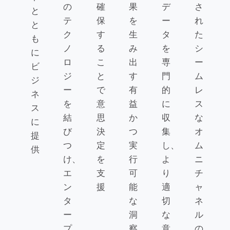
の
確
果
デ
さ
と
テ
保
を
ー
れ
と
ク
す
生
タ
た
も
ノ
る
み
を
シ
に
ロ
こ
出
専
ー
ビ
ジ
と
す
門
ム
ジ
ー
で
有
的
レ
ネ
を
意
益
に
ス
ス
結
思
か
収
な
に
び
決
つ
集
オ
提
つ
定
実
し、
ム
供
け、
を
行
よ
ニ
エ
支
可
り
チ
ン
援
能
適
ャ
タ
な
切
ネ
ー
洞
な
ル
プ
察
意
の