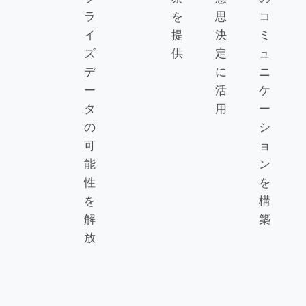
ラ
を
思
コ
イ
提
決
ミ
ズ
供
定
ュ
デ
に
ニ
ー
活
ケ
タ
用
ー
の
シ
可
ョ
能
ン
性
を
を
構
解
築
放