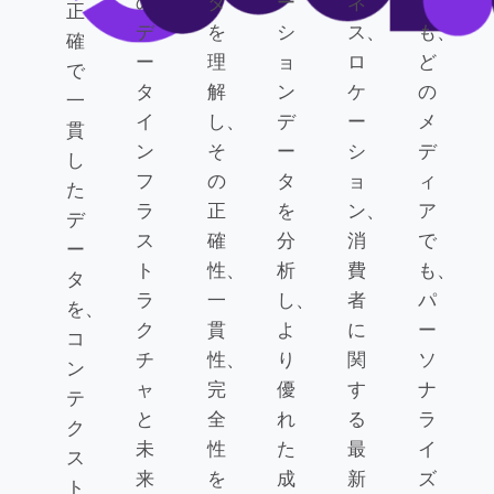
の
タ
ー
ネ
で
正
デ
を
シ
ス、
も、
確
ー
理
ョ
ロ
ど
で
タ
解
ン
ケ
の
一
イ
し、
デ
ー
メ
貫
ン
そ
ー
シ
デ
し
フ
の
タ
ョ
ィ
た
ラ
正
を
ン、
ア
デ
ス
確
分
消
で
ー
ト
性、
析
費
も、
タ
ラ
一
し、
者
パ
を、
ク
貫
よ
に
ー
コ
チ
性、
り
関
ソ
ン
ャ
完
優
す
ナ
テ
と
全
れ
る
ラ
ク
未
性
た
最
イ
ス
来
を
成
新
ズ
ト