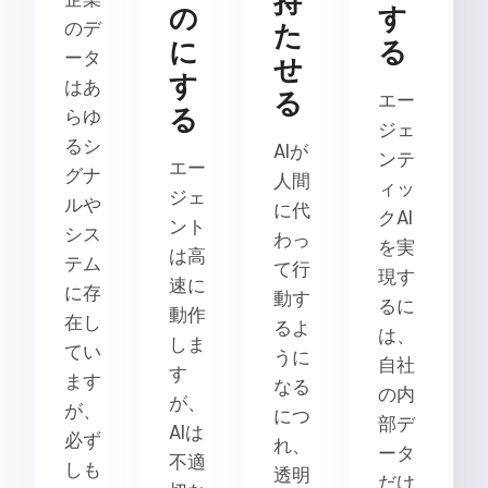
持
の
す
のデ
た
に
る
ータ
せ
す
はあ
る
エー
る
らゆ
ジェ
るシ
AIが
ンテ
エー
グナ
人間
ィッ
ジェ
ルや
に代
クAI
ント
シス
わっ
を実
は高
テム
て行
現す
速に
に存
動す
るに
動作
在し
るよ
は、
しま
てい
うに
自社
す
ます
なる
の内
が、
が、
につ
部デ
AIは
必ず
れ、
ータ
不適
しも
透明
だけ