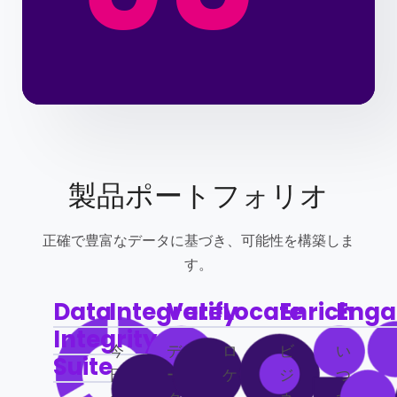
製品ポートフォリオ
正確で豊富なデータに基づき、可能性を構築しま
す。
Data
Integrate
Verify
Locate
Enrich
Enga
Integrity
今
デ
ロ
ビ
い
Suite
日
ー
ケ
ジ
つ