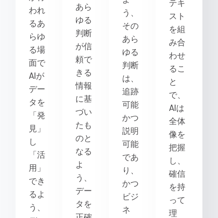
テキ
あら
われ
う、
スト
ゆる
るあ
その
を組
判断
らゆ
あら
み合
が信
る場
ゆる
わせ
頼で
面で
判断
るこ
きる
AIが
は、
と
情報
デー
追跡
で、
に基
タを
可能
AIは
づい
「発
かつ
全体
たも
見」
説明
像を
のと
し
可能
把握
なる
「活
であ
し、
よ
用」
り、
確信
う、
でき
かつ
を持
デー
るよ
ビジ
って
タを
う、
ネ
理
正確