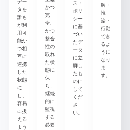
デー
ス・
解・
かつ
タを
ポリ
推
完
誰も
シー
論・
全、
が利
に基
行動
かつ
用可
づい
でき
整合
能か
たデ
るよ
性の
つ相
ータ
うに
取れ
互に
に立
なり
た状
連携
脚し
ま
態に
した
たも
す。
保
状態
のに
ち、
に
して
継続
し、
くだ
的に
容易
さ
監視
に扱
い。
する
える
必要
よう