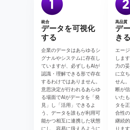
統合
高品質
データを可視化
デ
する
き
企業のデータはあらゆるシ
エー
グナルやシステムに存在し
します
ていますが、必ずしもAIが
力の
認識・理解できる形で存在
に立
するわけではありません。
せん。
意思決定が行われるあらゆ
断が
る場面でAIがデータを「発
いた
見」し「活用」できるよ
タを
う、データを誰もが利用可
合性
能かつ相互に連携した状態
継続
にし、容易に扱えるように
りま