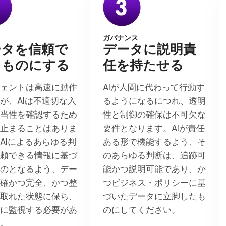
ガバナンス
ータを信頼で
データに説明責
るものにする
任を持たせる
ジェントは高速に動作
AIが人間に代わって行動す
が、AIは不適切な入
るようになるにつれ、透明
妥当性を確認するため
性と制御の確保は不可欠な
ち止まることはありま
要件となります。AIが責任
AIによるあらゆる判
ある形で機能するよう、そ
信頼できる情報に基づ
のあらゆる判断は、追跡可
ものとなるよう、デー
能かつ説明可能であり、か
正確かつ完全、かつ整
つビジネス・ポリシーに基
の取れた状態に保ち、
づいたデータに立脚したも
的に監視する必要があ
のにしてください。
す。