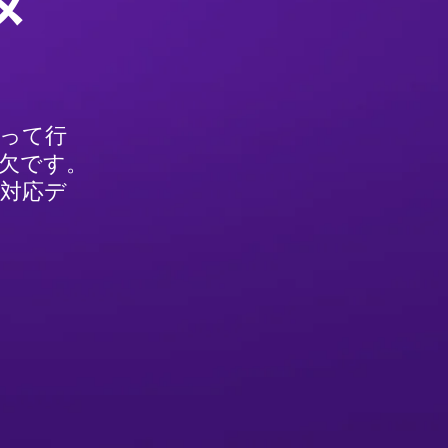
タ
持って行
欠です。
I対応デ