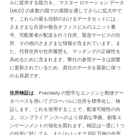
ルに提供する能力を、 マスター ロケーション データ
(MLD) の多数の国での展開を通してさらに拡大中で
す。これらの最も信頼のおけるデータセットには、
さまざまな住居や複合オフィスビルのユニット番
号、宅配業者が配送を行う住所、緊急サービスの住
所、その他のさまざまな情報が含まれています。ま
た、代替住所や住所履歴も、マッチングの正確性を
高めるために含まれます。弊社の参照データは頻繁
に更新されているため、貴社のデータを最新に保つ
のも容易です。
住所検証は
、Precisely の堅牢なエンジンと郵便デー
タベースを用いてグローバルに住所を標準化し、検
証します。これを使用することで、配達可能性の向
上、コンプライア ンスへのより容易な準拠、顧客エ
ンゲージメントの強化を図れます。検証は一度に 1 つ
の住所に対しても、またはバッチで 100 万個の住所