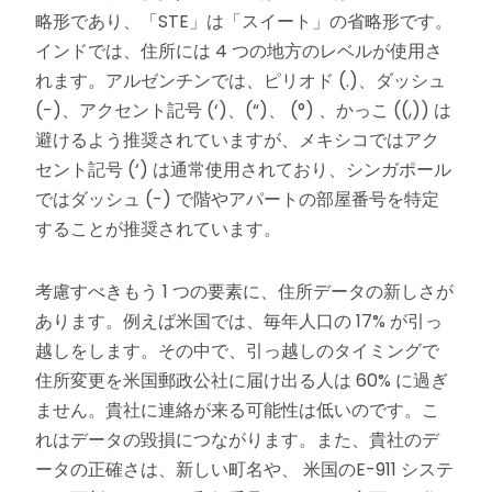
略形であり、「STE」は「スイート」の省略形です。
インドでは、住所には 4 つの地方のレベルが使用さ
れます。アルゼンチンでは、ピリオド (.)、ダッシュ
(-)、アクセント記号 (‘)、(“)、 (°) 、かっこ ((,)) は
避けるよう推奨されていますが、メキシコではアク
セント記号 (‘) は通常使用されており、シンガポール
ではダッシュ (-) で階やアパートの部屋番号を特定
することが推奨されています。
考慮すべきもう 1 つの要素に、住所データの新しさが
あります。例えば米国では、毎年人口の 17% が引っ
越しをします。その中で、引っ越しのタイミングで
住所変更を米国郵政公社に届け出る人は 60% に過ぎ
ません。貴社に連絡が来る可能性は低いのです。こ
れはデータの毀損につながります。また、貴社のデ
ータの正確さは、新しい町名や、 米国のE-911 システ