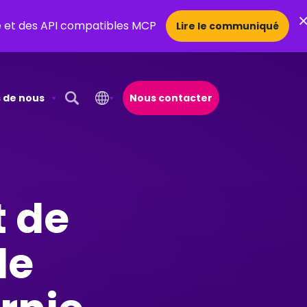
ce et des API compatibles MCP
Lire le communiqué
 de nous
Nous contacter
Open Search Popup
t de
de