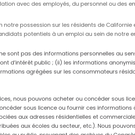
relation avec des employés, du personnel ou des e
 notre possession sur les résidents de Californie 
ndidats potentiels à un emploi au sein de notre en
 ne sont pas des informations personnelles au sens
ont d’intérêt public ; (ii) les informations anony
 informations agrégées sur les consommateurs résid
vices, nous pouvons acheter ou concéder sous lic
ncéder sous licence ou fournir ces informations à 
ociées aux adresses résidentielles et commerciales
tribuées aux écoles du secteur, etc.). Nous pouvo
les au public, provenant des archives du Congrès