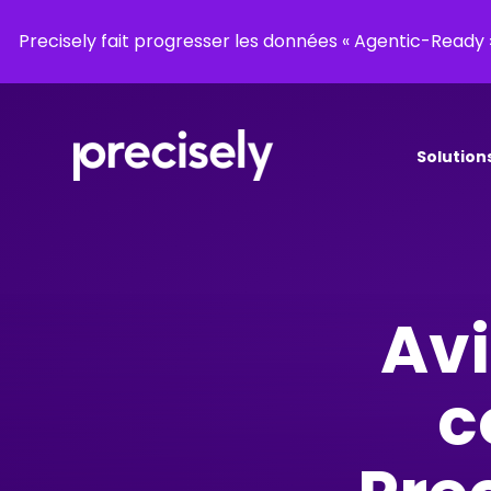
Precisely fait progresser les données « Agentic-Read
Solution
Avi
c