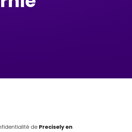
ornie
nfidentialité de
Precisely
en