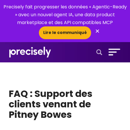
Precisely fait progresser les données « Agentic-Ready
» avec un nouvel agent IA, une data product
marketplace et des API compatibles MCP
×
Lire le communiqué
Open Search 
FAQ : Support des
clients venant de
Pitney Bowes